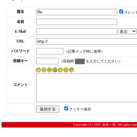
題名
スレッ
名前
E-Mail
URL
パスワード
（記事メンテ時に使用）
投稿キー
（投稿時
を入力してください）
コメント
クッキー保存
Copyright (C) 2007 金魚一道, All rights rese