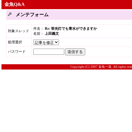
金魚Q&A
メンテフォーム
件名：
Re: 蛍光灯でも青水ができますか
対象スレッド
名前：
上田義文
処理選択
パスワード
Copyright (C) 2007 金魚一道, All rights rese