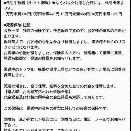
■
代引手数料【ヤマト運輸】
★
ゆうパック利用した時には、代引出来ま
せん。
1
万円未満
330
円
;3
万円未満
440
円
;10
万円未満
660
円
;30
万円未満
1100
円
■
死着保険
(
任意
)
金魚一道 独自の保険です。任意保険ですので、お客様の選択の自由が
あります。
保険加入で、お客様の心配はかなり軽減しますし、運送時の死亡のリス
クがゼロになります。
お客様の心配が減りました。保険加入の方へ 発砲箱にて厳重に発送、
発送時動画で 発送の模様をお知らせします。
運送中のトラブル、衝撃や温度上昇などで金魚が死亡した場合に到着時
保障します。
死着の場合に、全て保障、送料を含めた全ての代金を保障します。
【購入時、お客様支払われた金額全部】
代金返金及び代替の同料金の金魚発送も対応しております。
この保険は 運送中の金魚の死亡に関しての任意の保険です。
到着時 魚が死亡した場合には 到着当日に、電話 メールでお知らせ
下さい。
対応させていただきますので、ご安心下さい。