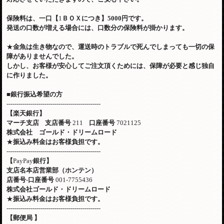
保険料は、一口【
1
ＢＯＸにつき】
5000
円です。
発送の口数が増える場合には、口数分の保険料が掛かります。
★
金魚は生き物なので、運送時のトラブルで死んでしまっても一切の保
障がありませんでした。
しかし、お客様が安心してご注文頂くためには、保障が必要と感じ独自
に作りました。
■
銀行振込希望の方
-----------------------------------------------
【楽天銀行】
マーチ支店
支店番号
211
口座番号
7021125
株式会社 ゴールド・ドリームロード
★
振込み料金はお客様負担です。
-----------------------------------------------
【
PayPay
銀行】
支店名本店営業部（ホンテン）
店番号
-
口座番号
001-7755436
株式会社ゴールド・ドリームロード
★
振込み料金はお客様負担です。
-----------------------------------------------
【郵便局
】