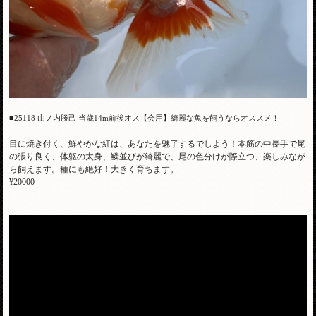
■25118 山ノ内勝己 当歳14m前後オス【会用】綺麗な魚を飼うならオススメ！
目に焼き付く、鮮やかな紅は、あなたを魅了するでしよう！本筋の中長手で尾
の張り良く、体躯の太身、鱗並びが綺麗で、尾の色分けが際立つ、楽しみなが
ら飼えます。種にも絶好！大きく育ちます。
¥20000-