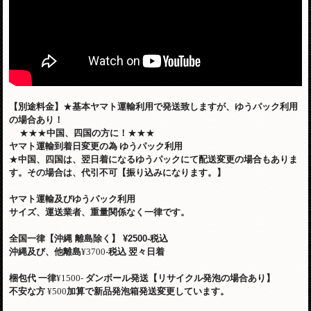
【別途料金】
★
基本ヤマト運輸利用で発送致しますが、ゆうパック利用
の場合あり！
★★★
中国、四国の方に！
★★★
ヤマト運輸到着日変更の為
ゆうパック利用
★
中国、四国は、翌日着になるゆうパックにて配送変更の場合もありま
す。その場合は、代引不可【振り込みになります。】
ヤマト運輸及びゆうパック利用
サイズ、運送業者、重量関係なく一律です。
全国一律【沖縄 離島除く】
¥2500-税込
沖縄及び、他離島
¥3700-
税込
翌々日着
梱包代
一律
¥1500-
ダンボール発送【リサイクル発泡の場合あり】
不安な方
¥500
加算で新品発泡箱発送変更しています。