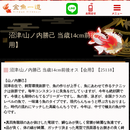
03-5355-1517
沼津/山ノ内勝己 当歳14cm前後オス【会
用】
沼津/山ノ内勝己 当歳14cm前後オス【会用】
【25118】
【
山ノ内勝己】
沼津在住で、飼育環境抜群で、魚の作りが上手く、魚にあわせて作るテクニッ
クは抜群です。毎年コンスタントに良魚をだして いますが、今年も絶好調で
す。今後とも期待のもてるブリーダーですし、魚の形、泳ぎが、全国クラスの
レベルの魚で、一味違う魚のタイプです。現代らんちゅうと呼ぶ方もおりまし
た。時代の流れにマッチした高級らんちうです。今年は、中寸で極太の魚が中
心です。
●真四角龍頭のあか抜けした竜頭で、鱗なみが美しく背腰が綺麗な魚達です。
●品が良く、体の線が綺麗、ガッチリ決まった尾型で洗面器をお捌きの良く綺