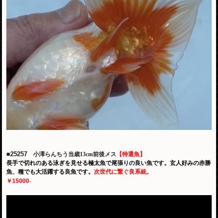
■25257
小澤らんちう当歳13
cm前後メス
【特選魚】
長手で切れのある泳ぎを見せる極太魚で尾張りの良い魚です。玄人好みの赤勝
魚、種でも大活躍する良魚です。
次世代に繋ぐ良系統。
￥15000
-