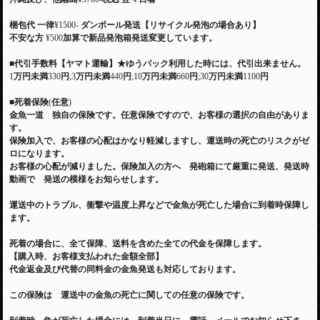
梱包代
一律
¥1500-
ダンボール発送【リサイクル発泡の場合あり】
不安な方
¥500
加算で新品発泡箱発送変更しています。
■
代引手数料【ヤマト運輸】
★
ゆうパック利用した時には、代引出来ません。
1
万円未満
330
円
;3
万円未満
440
円
;10
万円未満
660
円
;30
万円未満
1100
円
■
死着保険
(
任意
)
金魚一道 独自の保険です。任意保険ですので、お客様の選択の自由がありま
す。
保険加入で、お客様の心配はかなり軽減しますし、運送時の死亡のリスクがゼ
ロになります。
お客様の心配が減りました。保険加入の方へ 発砲箱にて厳重に発送、発送時
動画で 発送の模様をお知らせします。
運送中のトラブル、衝撃や温度上昇などで金魚が死亡した場合に到着時保障し
ます。
死着の場合に、全て保障、送料を含めた全ての代金を保障します。
【購入時、お客様支払われた金額全部】
代金返金及び代替の同料金の金魚発送も対応しております。
この保険は 運送中の金魚の死亡に関しての任意の保険です。