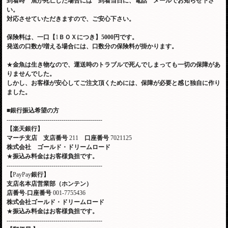
到着時 魚が死亡した場合には 到着当日に、電話 メールでお知らせ下さ
い。
対応させていただきますので、ご安心下さい。
保険料は、一口【
1
ＢＯＸにつき】
5000
円です。
発送の口数が増える場合には、口数分の保険料が掛かります。
★
金魚は生き物なので、運送時のトラブルで死んでしまっても一切の保障があ
りませんでした。
しかし、お客様が安心してご注文頂くためには、保障が必要と感じ独自に作り
ました。
■
銀行振込希望の方
-----------------------------------------------
【楽天銀行】
マーチ支店
支店番号
211
口座番号
7021125
株式会社 ゴールド・ドリームロード
★
振込み料金はお客様負担です。
-----------------------------------------------
【
PayPay
銀行】
支店名本店営業部（ホンテン）
店番号
-
口座番号
001-7755436
株式会社ゴールド・ドリームロード
★
振込み料金はお客様負担です。
-----------------------------------------------