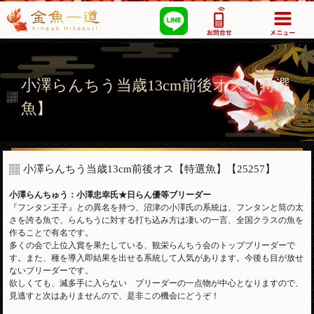
03-5355-1517
小澤らんちう当歳13cm前後オス【特選
魚】
小澤らんちう当歳13cm前後オス【特選魚】
【25257】
小澤らんちゅう：小澤忠幸氏★日らん優等ブリーダー
『フンタン王子』との異名を持つ、沼津の小澤氏の系統は、フンタンと筒の太
さを誇る魚で、らんちうに対する打ち込み方は凄いの一言、全国クラスの魚を
作ることで有名です。
多くの会で上位入賞を果たしている、観栄らんちう会のトップブリーダーで
す。また、種を導入即結果を出せる系統して人気があります。今後も目が放せ
ないブリーダーです。
欲しくても、滅多手に入らない ブリーダーの一点物が中心となりますので、
見逃すと次はありませんので、是非この機会にどうぞ！