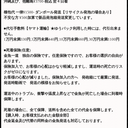
沖縄及び、他離島
¥3700-
税込
翌々日着
梱包代
一律
¥1500-
ダンボール発送【リサイクル発泡の場合あり】
不安な方
¥500
加算で新品発泡箱発送変更しています。
■
代引手数料【ヤマト運輸】
★
ゆうパック利用した時には、代引出来ま
せん。
1
万円未満
330
円
;3
万円未満
440
円
;10
万円未満
660
円
;30
万円未満
1100
円
■
死着保険
(
任意
)
金魚一道 独自の保険です。任意保険ですので、お客様の選択の自由が
あります。
保険加入で、お客様の心配はかなり軽減しますし、運送時の死亡のリス
クがゼロになります。
お客様の心配が減りました。保険加入の方へ 発砲箱にて厳重に発送、
発送時動画で 発送の模様をお知らせします。
運送中のトラブル、衝撃や温度上昇などで金魚が死亡した場合に到着時
保障します。
死着の場合に、全て保障、送料を含めた全ての代金を保障します。
【購入時、お客様支払われた金額全部】
代金返金及び代替の同料金の金魚発送も対応しております。