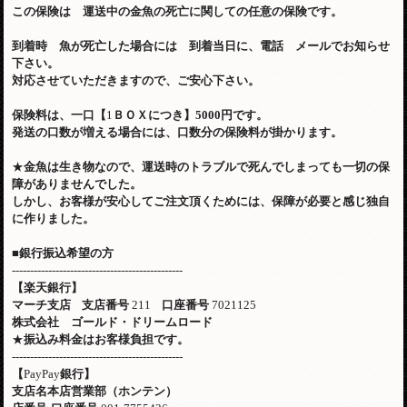
この保険は 運送中の金魚の死亡に関しての任意の保険です。
到着時 魚が死亡した場合には 到着当日に、電話 メールでお知らせ
下さい。
対応させていただきますので、ご安心下さい。
保険料は、一口【
1
ＢＯＸにつき】
5000
円です。
発送の口数が増える場合には、口数分の保険料が掛かります。
★
金魚は生き物なので、運送時のトラブルで死んでしまっても一切の保
障がありませんでした。
しかし、お客様が安心してご注文頂くためには、保障が必要と感じ独自
に作りました。
■
銀行振込希望の方
-----------------------------------------------
【楽天銀行】
マーチ支店
支店番号
211
口座番号
7021125
株式会社 ゴールド・ドリームロード
★
振込み料金はお客様負担です。
-----------------------------------------------
【
PayPay
銀行】
支店名本店営業部（ホンテン）