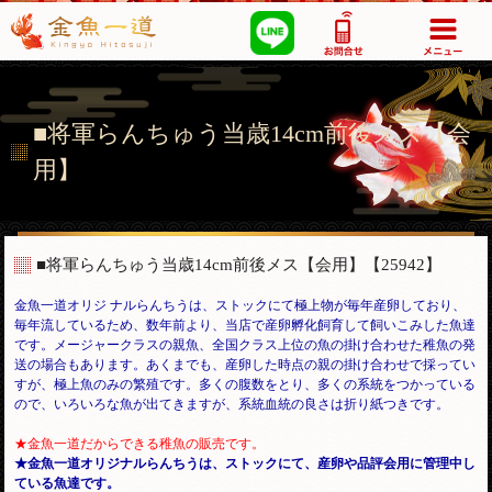
03-5355-1517
■将軍らんちゅう当歳14cm前後メス【会
用】
■将軍らんちゅう当歳14cm前後メス【会用】
【25942】
金魚一道オリジ ナルらんちうは、ストックにて極上物が毎年産卵しており、
毎年流しているため、数年前より、当店で産卵孵化飼育して飼いこみした魚達
です。メージャークラスの親魚、全国クラス上位の魚の掛け合わせた稚魚の発
送の場合もあります。あくまでも、産卵した時点の親の掛け合わせで採ってい
すが、極上魚のみの繁殖です。多くの腹数をとり、多くの系統をつかっている
ので、いろいろな魚が出てきますが、
系統血統の良さは折り紙つきです。
★金魚一道だからできる稚魚の販売です。
★金魚一道オリジナルらんちうは、ストックにて、産卵や品評会用に管理中し
ている魚達です。