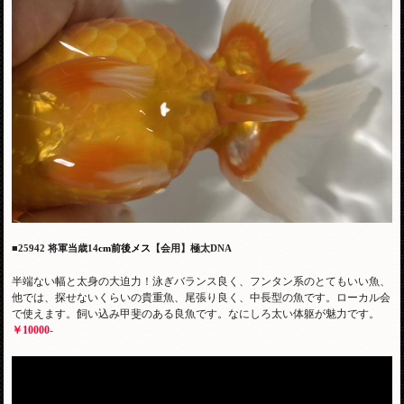
■25942 将軍当歳14
cm前後メス
【会用】極太DNA
半端ない幅と太身の大迫力！泳ぎバランス良く、フンタン系のとてもいい魚、
他では、探せないくらいの貴重魚、尾張り良く、中長型の魚です。ローカル会
で使えます。飼い込み甲斐のある良魚です。なにしろ太い体躯が魅力です。
￥10000-