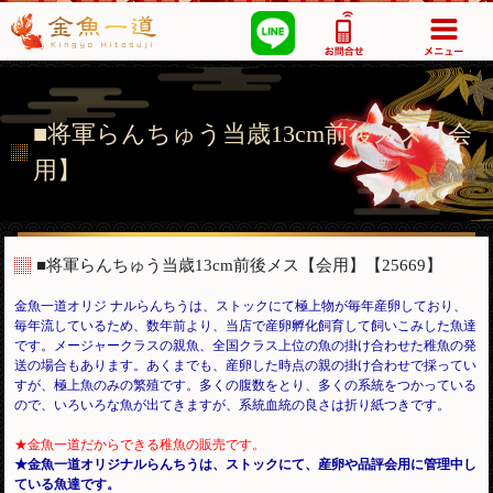
03-5355-1517
■将軍らんちゅう当歳13cm前後メス【会
用】
■将軍らんちゅう当歳13cm前後メス【会用】
【25669】
金魚一道オリジ ナルらんちうは、ストックにて極上物が毎年産卵しており、
毎年流しているため、数年前より、当店で産卵孵化飼育して飼いこみした魚達
です。メージャークラスの親魚、全国クラス上位の魚の掛け合わせた稚魚の発
送の場合もあります。あくまでも、産卵した時点の親の掛け合わせで採ってい
すが、極上魚のみの繁殖です。多くの腹数をとり、多くの系統をつかっている
ので、いろいろな魚が出てきますが、
系統血統の良さは折り紙つきです。
★金魚一道だからできる稚魚の販売です。
★金魚一道オリジナルらんちうは、ストックにて、産卵や品評会用に管理中し
ている魚達です。