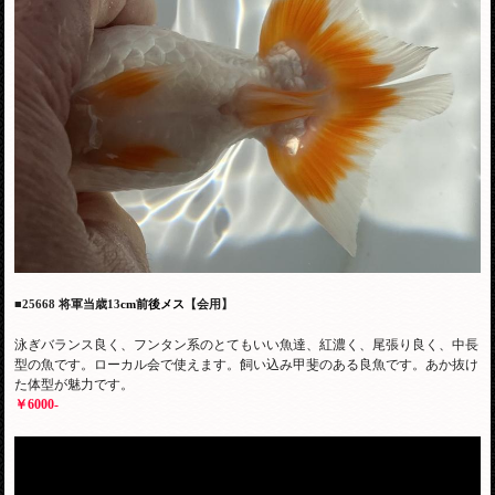
■25668 将軍当歳13
cm前後メス
【会用】
泳ぎバランス良く、フンタン系のとてもいい魚達、紅濃く、尾張り良く、中長
型の魚です。ローカル会で使えます。飼い込み甲斐のある良魚です。あか抜け
た体型が魅力です。
￥6000-