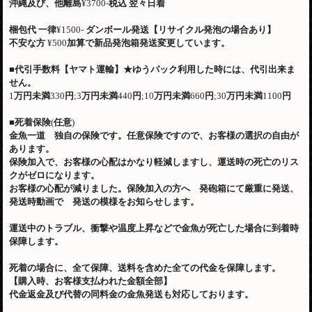
沖縄及び、他離島
¥3700-
税込
翌々日着
梱包代
一律
¥1500-
ダンボール発送【リサイクル発泡の場合あり】
不安な方
¥500
加算で新品発泡箱発送変更しています。
■
代引手数料【ヤマト運輸】
★
ゆうパック利用した時には、代引出来ま
せん。
1
万円未満
330
円
;3
万円未満
440
円
;10
万円未満
660
円
;30
万円未満
1100
円
■
死着保険
(
任意
)
金魚一道 独自の保険です。任意保険ですので、お客様の選択の自由が
あります。
保険加入で、お客様の心配はかなり軽減しますし、運送時の死亡のリス
クがゼロになります。
お客様の心配が減りました。保険加入の方へ 発砲箱にて厳重に発送、
発送時動画で 発送の模様をお知らせします。
運送中のトラブル、衝撃や温度上昇などで金魚が死亡した場合に到着時
保障します。
死着の場合に、全て保障、送料を含めた全ての代金を保障します。
【購入時、お客様支払われた金額全部】
代金返金及び代替の同料金の金魚発送も対応しております。