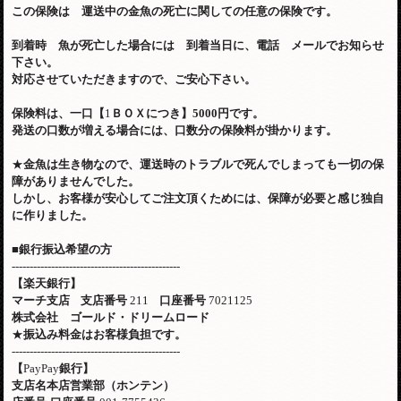
この保険は 運送中の金魚の死亡に関しての任意の保険です。
到着時 魚が死亡した場合には 到着当日に、電話 メールでお知らせ
下さい。
対応させていただきますので、ご安心下さい。
保険料は、一口【
1
ＢＯＸにつき】
5000
円です。
発送の口数が増える場合には、口数分の保険料が掛かります。
★
金魚は生き物なので、運送時のトラブルで死んでしまっても一切の保
障がありませんでした。
しかし、お客様が安心してご注文頂くためには、保障が必要と感じ独自
に作りました。
■
銀行振込希望の方
-----------------------------------------------
【楽天銀行】
マーチ支店
支店番号
211
口座番号
7021125
株式会社 ゴールド・ドリームロード
★
振込み料金はお客様負担です。
-----------------------------------------------
【
PayPay
銀行】
支店名本店営業部（ホンテン）