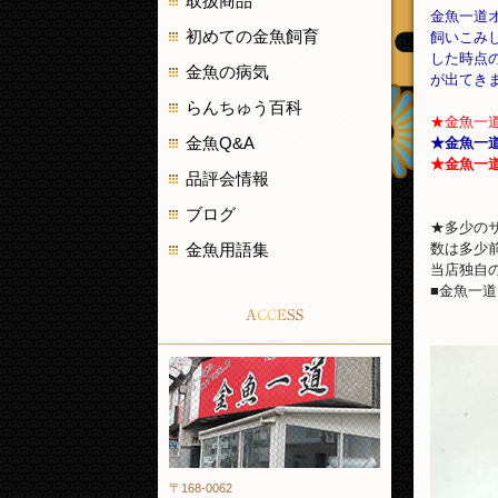
取扱商品
金魚一道
初めての金魚飼育
飼いこみ
した時点
金魚の病気
が出てき
らんちゅう百科
★金魚一
金魚Q&A
★金魚一
★金魚一
品評会情報
ブログ
★多少の
金魚用語集
数は多少
当店独自
■金魚一
ACCESS
金魚一道
〒168-0062