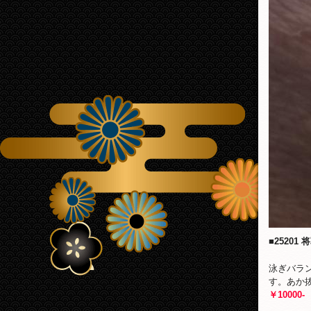
■25201 
泳ぎバラ
す。あか
￥10000-