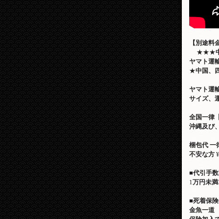
【別途料
★★★
ヤマト運
★
中国、
ヤマト運
サイズ、
全国一律
沖縄及び
梱包代
一
不安な方
¥
■
代引手数
1
万円未満
■
死着保険
金魚一道