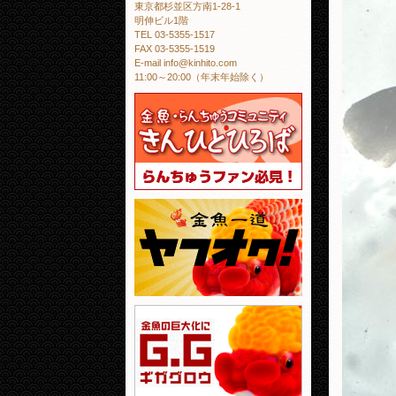
東京都杉並区方南1-28-1
明伸ビル1階
TEL 03-5355-1517
FAX 03-5355-1519
E-mail info@kinhito.com
11:00～20:00（年末年始除く）
金魚・らんちゅう
金魚一道 ヤフオ
金魚の巨大化にギ