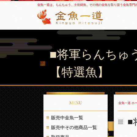
金魚一道は、らんちゅう、土佐錦魚、その他の金魚を取り扱う金魚専門
■将軍らんちゅう
【特選魚】
MENU
金魚一道 ホ
販売中金魚一覧
■
販売中その他商品一覧