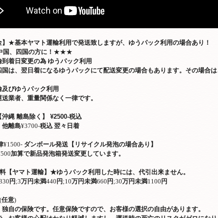
金】
★
基本ヤマト運輸利用で発送致しますが、ゆうパック利用の場合あり！
中国、四国の方に！
★★★
輸到着日変更の為
ゆうパック利用
四国は、翌日着になるゆうパックにて配送変更の場合もあります。その場合は
輸及びゆうパック利用
運送業者、重量関係なく一律です。
【沖縄 離島除く】
¥2500-税込
、他離島
¥3700-
税込
翌々日着
律
¥1500-
ダンボール発送【リサイクル発泡の場合あり】
500
加算で新品発泡箱発送変更しています。
料【ヤマト運輸】
★
ゆうパック利用した時には、代引出来ません。
330
円
;3
万円未満
440
円
;10
万円未満
660
円
;30
万円未満
1100
円
(
任意
)
 独自の保険です。任意保険ですので、お客様の選択の自由があります。