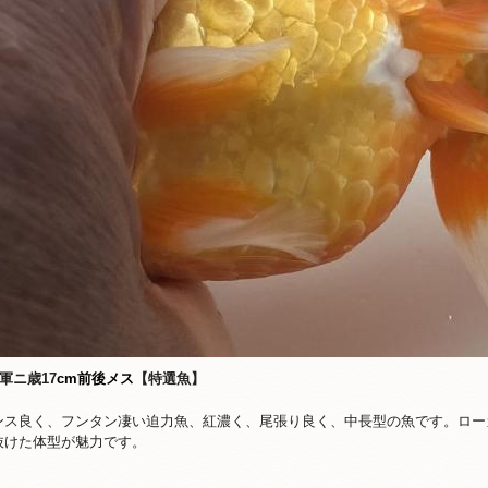
将軍ニ歳17
cm前後メス
【特選魚】
ンス良く、フンタン凄い迫力魚、紅濃く、尾張り良く、中長型の魚です。ロー
抜けた体型が魅力です。