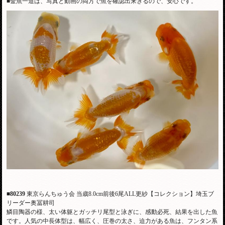
■金魚一道は、写真と動画の両方で魚を確認出来きるので、安心です。
■80239
東京らんちゅう会 当歳8.0cm前後6尾ALL更紗【コレクション】埼玉ブ
リーダー奥冨耕司
鱗目陶器の様、太い体躯とガッチリ尾型と泳ぎに、感動必死、結果を出した魚
です。人気の中長体型は、幅広く、圧巻の太さ、迫力がある魚は、フンタン系