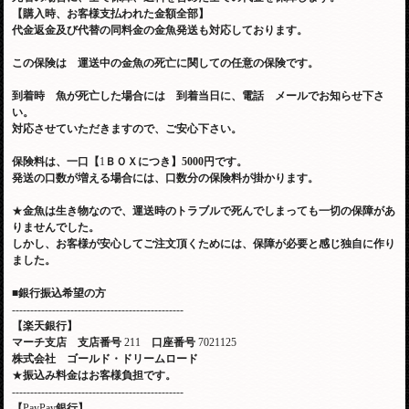
【購入時、お客様支払われた金額全部】
代金返金及び代替の同料金の金魚発送も対応しております。
この保険は 運送中の金魚の死亡に関しての任意の保険です。
到着時 魚が死亡した場合には 到着当日に、電話 メールでお知らせ下さ
い。
対応させていただきますので、ご安心下さい。
保険料は、一口【
1
ＢＯＸにつき】
5000
円です。
発送の口数が増える場合には、口数分の保険料が掛かります。
★
金魚は生き物なので、運送時のトラブルで死んでしまっても一切の保障があ
りませんでした。
しかし、お客様が安心してご注文頂くためには、保障が必要と感じ独自に作り
ました。
■
銀行振込希望の方
-----------------------------------------------
【楽天銀行】
マーチ支店
支店番号
211
口座番号
7021125
株式会社 ゴールド・ドリームロード
★
振込み料金はお客様負担です。
-----------------------------------------------
【
PayPay
銀行】