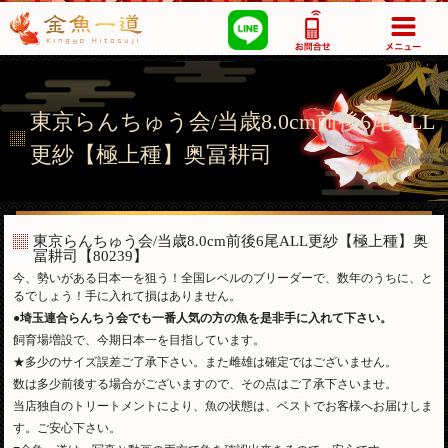
03-5355-1517
東京らんちゅう会/当歳8.0cm前後6尾ALL
更紗【極上種】奥冨耕司
東京らんちゅう会/当歳8.0cm前後6尾ALL更紗【極上種】奥
冨耕司
【80239】
今、勢いがある日本一を狙う！全国レベルのブリーダーで、数年のうちに、と
るでしょう！手に入れて損はありません。
●埼玉連合らんちう会でも一番人気の方の魚を是非手に入れて下さい。
飼育場増設で、今期日本一を目指しています。
★多少のサイズ誤差ご了承下さい。また雌雄は確定ではございません。
数は多少前後する場合がございますので、その点はご了承下さいませ。
当店独自のトリートメントにより、魚の状態は、ベストでお客様へお届けしま
す。ご安心下さい。