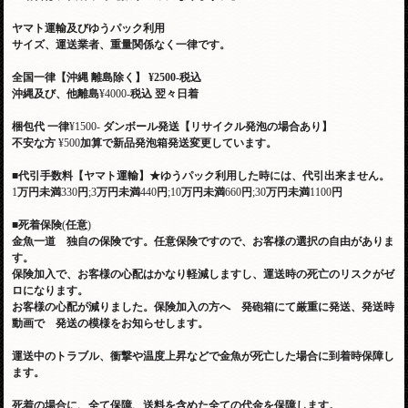
ヤマト運輸及びゆうパック利用
サイズ、運送業者、重量関係なく一律です。
全国一律【沖縄 離島除く】
¥2500-税込
沖縄及び、他離島
¥4000-
税込
翌々日着
梱包代
一律
¥1500-
ダンボール発送【リサイクル発泡の場合あり】
不安な方
¥500
加算で新品発泡箱発送変更しています。
■
代引手数料【ヤマト運輸】
★
ゆうパック利用した時には、代引出来ません。
1
万円未満
330
円
;3
万円未満
440
円
;10
万円未満
660
円
;30
万円未満
1100
円
■
死着保険
(
任意
)
金魚一道 独自の保険です。任意保険ですので、お客様の選択の自由がありま
す。
保険加入で、お客様の心配はかなり軽減しますし、運送時の死亡のリスクがゼ
ロになります。
お客様の心配が減りました。保険加入の方へ 発砲箱にて厳重に発送、発送時
動画で 発送の模様をお知らせします。
運送中のトラブル、衝撃や温度上昇などで金魚が死亡した場合に到着時保障し
ます。
死着の場合に、全て保障、送料を含めた全ての代金を保障します。