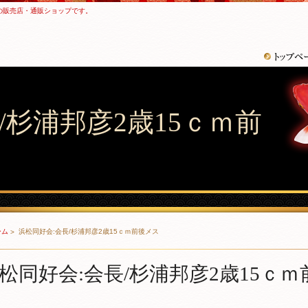
の販売店・通販ショップです。
/杉浦邦彦2歳15ｃｍ前
ーム
浜松同好会:会長/杉浦邦彦2歳15ｃｍ前後メス
松同好会:会長/杉浦邦彦2歳15ｃ