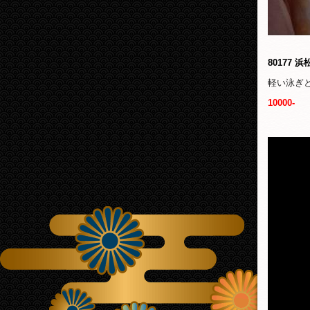
80177
軽い泳ぎ
10000-