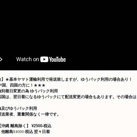
金】
★
基本ヤマト運輸利用で発送致しますが、ゆうパック利用の場合あり！
中国、四国の方に！
★★★
輸到着日変更の為
ゆうパック利用
四国は、翌日着になるゆうパックにて配送変更の場合もあります。その場合は
輸及びゆうパック利用
運送業者、重量関係なく一律です。
【沖縄 離島除く】
¥2500-税込
、他離島
¥4000-
税込
翌々日着