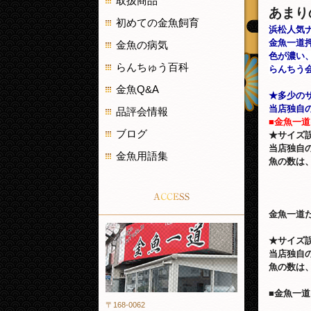
取扱商品
あまり
初めての金魚飼育
浜松人気
金魚一道
金魚の病気
色が濃い
らんちゅう百科
らんちう
金魚Q&A
★多少の
当店独自
品評会情報
■金魚一
ブログ
★サイズ
当店独自
金魚用語集
魚の数は
ACCESS
金魚一道
金魚一道
★サイズ
当店独自
魚の数は
■金魚一
〒168-0062