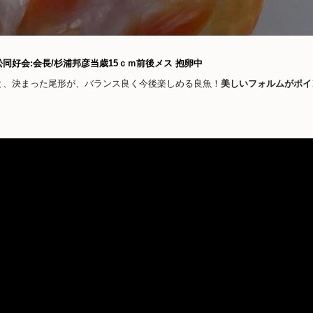
 浜松同好会:会長/杉浦邦彦当歳15ｃｍ前後メス 抱卵中
と、決まった尾形が、バランス良く今後楽しめる良魚！
美しいフォルムがポイ