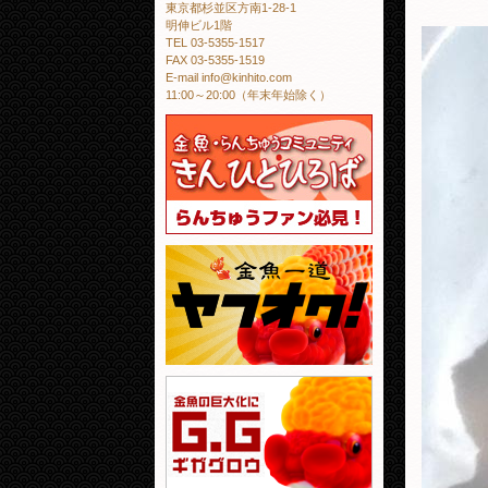
東京都杉並区方南1-28-1
明伸ビル1階
TEL 03-5355-1517
FAX 03-5355-1519
E-mail info@kinhito.com
11:00～20:00（年末年始除く）
金魚・らんちゅう
金魚一道 ヤフオ
金魚の巨大化にギ