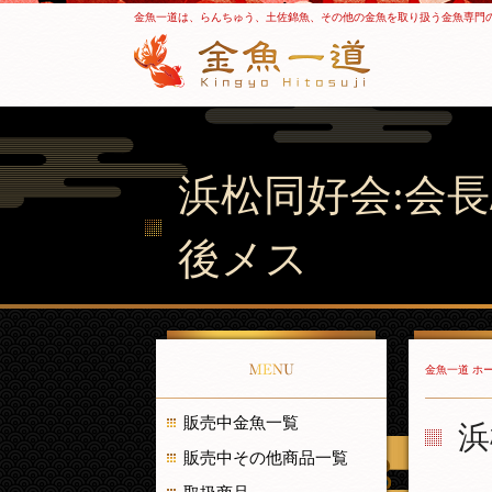
金魚一道は、らんちゅう、土佐錦魚、その他の金魚を取り扱う金魚専門
浜松同好会:会長
後メス
MENU
金魚一道 ホ
販売中金魚一覧
浜
販売中その他商品一覧