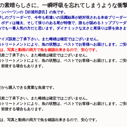
の素晴らしさに、一瞬呼吸を忘れてしまうような衝
ナンバーワンの【杉浦邦彦氏】の魚です。
押しのブリーダーで、今年も桁違いの活躍結果が絶対視される本命ブリーダー
、ボディは極太、そして張りのある尾が特徴で、誰もが認めるトップブリーダ
会でも一番人気の方だと思います。ダイナミックな太さと尾張りは群を抜きま
サイズ誤差ご了承下さい。また雌雄は確定ではございません。
のトリートメントにより、魚の状態は、ベストでお客様へお届けします。ご安
道は、写真と動画の両方で魚を確認出来きるので、安心です。
誤差ご了承下さい。また雌雄は確定ではございません。
のトリートメントにより、魚の状態は、ベストでお客様へお届けします。ご安
、前後する場合もあります。
だから購入できる貴重な魚達です。
誤差ご了承下さい。また雌雄は確定ではございません。
のトリートメントにより、魚の状態は、ベストでお客様へお届けします。ご安
、前後する場合もあります。
道は、写真と動画の両方で魚を確認出来きるので、安心です。