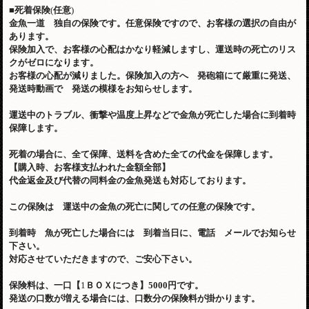
■
死着保険
(
任意
)
金魚一道 独自の保険です。任意保険ですので、お客様の選択の自由が
あります。
保険加入で、お客様の心配はかなり軽減しますし、運送時の死亡のリス
クがゼロになります。
お客様の心配が減りました。保険加入の方へ 発砲箱にて厳重に発送、
発送時動画で 発送の模様をお知らせします。
運送中のトラブル、衝撃や温度上昇などで金魚が死亡した場合に到着時
保障します。
死着の場合に、全て保障、送料を含めた全ての代金を保障します。
【購入時、お客様支払われた金額全部】
代金返金及び代替の同料金の金魚発送も対応しております。
この保険は 運送中の金魚の死亡に関しての任意の保険です。
到着時 魚が死亡した場合には 到着当日に、電話 メールでお知らせ
下さい。
対応させていただきますので、ご安心下さい。
保険料は、一口【
1
ＢＯＸにつき】
5000
円です。
発送の口数が増える場合には、口数分の保険料が掛かります。