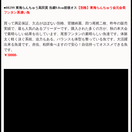
■80299 東海らんちゅう高田貢 当歳9.0cm前後オス
【別格】東海らんちゅう会元会長
フンタン系凄い魚
買って満足保証、欠点がほぼない別格、背腰綺麗、四つ尾梶二枚、昨年の販売
実績で、最も人気のあるブリーダーです。購入された多くの方が、秋の本大会
で素晴らしい結果を出しています、尾形フンタンの素晴らしい魚達です。体躯
太く軽く泳ぐ系統、迫力もある。バランスも体型も整っている魚です。大活躍
出来る魚達です。赤虫、粒餌食べますので安心！自信持ってオススメできる魚
です。
￥30000-