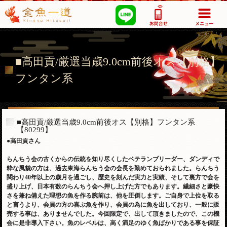
03-5355-1517
■高田貢/厳選当歳9.0cm前後オス【別格】
フンタン系
■高田貢/厳選当歳9.0cm前後オス【別格】フンタン系
【80299】
●高田貢さん
らんちう会の古くからの伝統を知り尽くしたベテランブリーダー、ダンディで
粋な風貌の方は、過去東海らんちう会の会長を勤めておられました。らんちう
関わり40年以上の歳月を過ごし、歴史を刻んだ実力と実績、そして裏方で会を
盛り上げ、日本有数のらんちう会へ押し上げた方でもあります。繊細さと豪快
さを兼ね備えた理想の魚を作る腕前は、他を圧倒します。ご自身で上位を取る
と言うより、会員の方の喜ぶ魚を作り、会員の為に魚を出しており、一般に販
売する事は、ありませんでした。今回限定で、出して頂きましたので、この機
会に是非導入下さい。
魚のレベルは、高く満足のゆく魚ばかりである事を保証