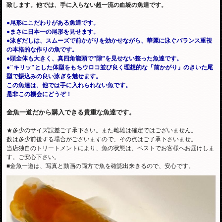
致します。他では、手に入らない超一流の血統の魚達です。
●尾形にこだわりがある魚達です。
●まさに日本一の尾形を見せます。
●泳ぎだしは、スムーズで前かがりを効かせながら、華麗に泳ぐバランス重視
の本格的な作りの魚です。
●頭全体も大きく、真四角龍頭で”隙”を見せない整った魚達です。
●"キリッ"とした体型をもちウロコ並び良く理想的な「前かがり」のきいた尾
型で振込みの良い泳ぎを魅せます。
この魚達は、他では手に入れられない魚です。
是非この機会にどうぞ！
金魚一道だから購入できる貴重な魚達です。
★多少のサイズ誤差ご了承下さい。また雌雄は確定ではございません。
数は多少前後する場合がございますので、その点はご了承下さいませ。
当店独自のトリートメントにより、魚の状態は、ベストでお客様へお届けしま
す。ご安心下さい。
■金魚一道は、写真と動画の両方で魚を確認出来きるので、安心です。