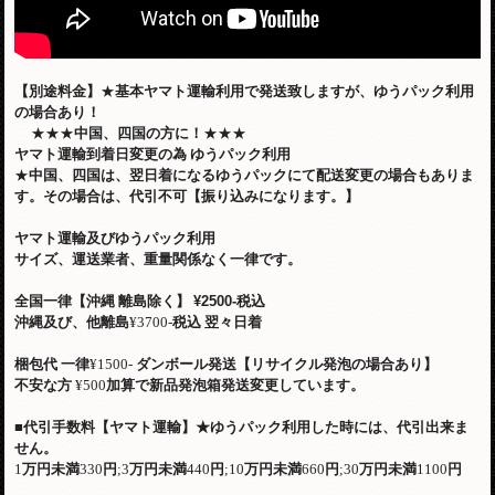
【別途料金】
★
基本ヤマト運輸利用で発送致しますが、ゆうパック利用
の場合あり！
★★★
中国、四国の方に！
★★★
ヤマト運輸到着日変更の為
ゆうパック利用
★
中国、四国は、翌日着になるゆうパックにて配送変更の場合もありま
す。その場合は、代引不可【振り込みになります。】
ヤマト運輸及びゆうパック利用
サイズ、運送業者、重量関係なく一律です。
全国一律【沖縄 離島除く】
¥2500-税込
沖縄及び、他離島
¥3700-
税込
翌々日着
梱包代
一律
¥1500-
ダンボール発送【リサイクル発泡の場合あり】
不安な方
¥500
加算で新品発泡箱発送変更しています。
■
代引手数料【ヤマト運輸】
★
ゆうパック利用した時には、代引出来ま
せん。
1
万円未満
330
円
;3
万円未満
440
円
;10
万円未満
660
円
;30
万円未満
1100
円