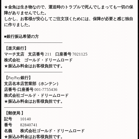
★
金魚は生き物なので、運送時のトラブルで死んでしまっても一切の保
障がありませんでした。
しかし、お客様が安心してご注文頂くためには、保障が必要と感じ独自
に作りました。
■
銀行振込希望の方
-----------------------------------------------
【楽天銀行】
マーチ支店
支店番号
211
口座番号
7021125
株式会社 ゴールド・ドリームロード
★
振込み料金はお客様負担です。
-----------------------------------------------
【
PayPay
銀行】
支店名本店営業部（ホンテン）
店番号
-
口座番号
001-7755436
株式会社ゴールド・ドリームロード
★
振込み料金はお客様負担です。
-----------------------------------------------
【郵便局
】
記号
10140
番号
82840741
名義 株式会社ゴールド・ドリームロード
★
振込み料金はお客様負担です。