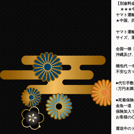
【別途料
★★★
ヤマト運
★
中国、
ヤマト運
サイズ、
全国一律
沖縄及び
梱包代
一
不安な方
¥
■
代引手数
1
万円未満
■
死着保険
金魚一道
保険加入
お客様の
運送中の