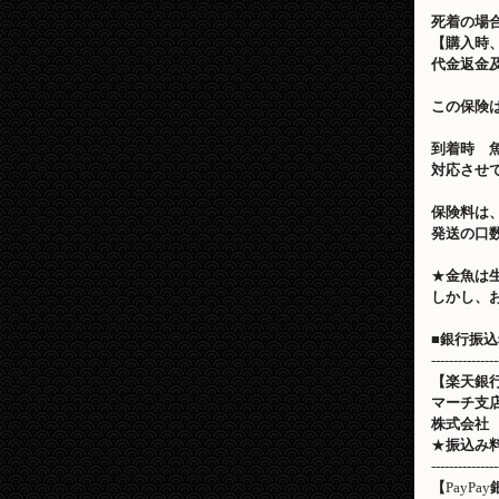
死着の場
【購入時
代金返金
この保険
到着時 
対応させ
保険料は
発送の口
★
金魚は
しかし、
■
銀行振込
---------------
【楽天銀
マーチ支
株式会社
★
振込み
---------------
【
PayPay