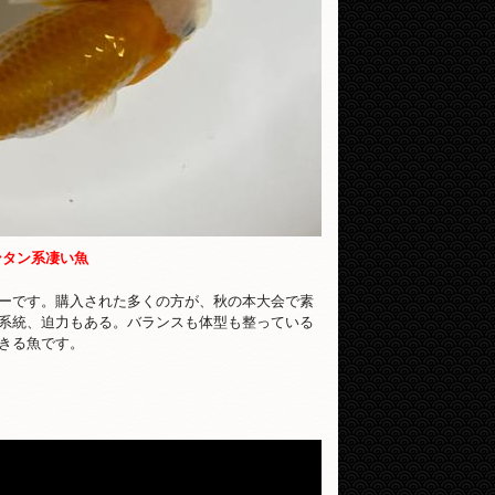
ンタン系凄い魚
ーです。購入された多くの方が、秋の本大会で素
系統、迫力もある。バランスも体型も整っている
きる魚です。