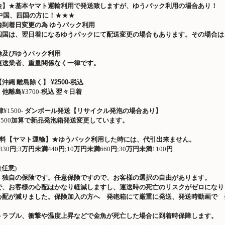
金】
★
基本ヤマト運輸利用で発送致しますが、ゆうパック利用の場合あり！
中国、四国の方に！
★★★
輸到着日変更の為
ゆうパック利用
四国は、翌日着になるゆうパックにて配送変更の場合もあります。その場合は
輸及びゆうパック利用
運送業者、重量関係なく一律です。
【沖縄 離島除く】
¥2500-税込
、他離島
¥3700-
税込
翌々日着
律
¥1500-
ダンボール発送【リサイクル発泡の場合あり】
500
加算で新品発泡箱発送変更しています。
料【ヤマト運輸】
★
ゆうパック利用した時には、代引出来ません。
330
円
;3
万円未満
440
円
;10
万円未満
660
円
;30
万円未満
1100
円
(
任意
)
 独自の保険です。任意保険ですので、お客様の選択の自由があります。
で、お客様の心配はかなり軽減しますし、運送時の死亡のリスクがゼロになり
心配が減りました。保険加入の方へ 発砲箱にて厳重に発送、発送時動画で 
トラブル、衝撃や温度上昇などで金魚が死亡した場合に到着時保障します。