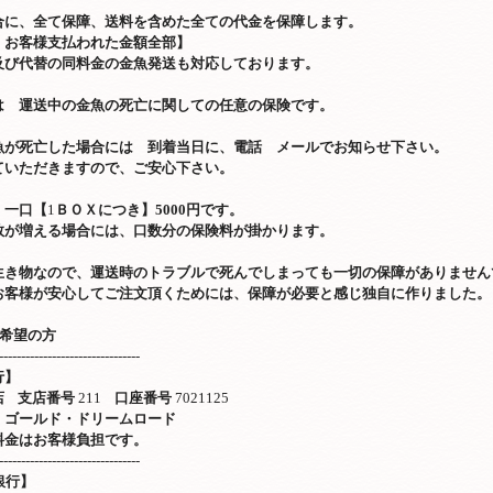
合に、全て保障、送料を含めた全ての代金を保障します。
、お客様支払われた金額全部】
及び代替の同料金の金魚発送も対応しております。
は 運送中の金魚の死亡に関しての任意の保険です。
魚が死亡した場合には 到着当日に、電話 メールでお知らせ下さい。
ていただきますので、ご安心下さい。
、一口【
1
ＢＯＸにつき】
5000
円です。
数が増える場合には、口数分の保険料が掛かります。
生き物なので、運送時のトラブルで死んでしまっても一切の保障がありません
お客様が安心してご注文頂くためには、保障が必要と感じ独自に作りました。
希望の方
--------------------------------
行】
店
支店番号
211
口座番号
7021125
 ゴールド・ドリームロード
料金はお客様負担です。
--------------------------------
銀行】