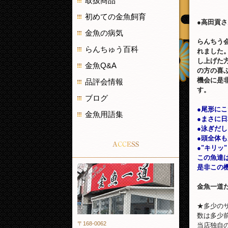
取扱商品
初めての金魚飼育
●高田貢さ
金魚の病気
らんちう
らんちゅう百科
れました
し上げた
金魚Q&A
の方の喜
機会に是
品評会情報
す。
ブログ
●尾形に
金魚用語集
●まさに
●泳ぎだ
●頭全体
ACCESS
●"キリ
この魚達
是非この
金魚一道
金魚一道
★多少の
数は多少
〒168-0062
当店独自