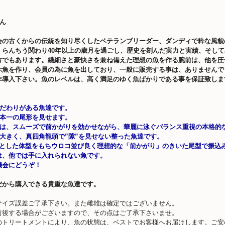
ん
会の古くからの伝統を知り尽くしたベテランブリーダー、ダンディで粋な風貌
。らんちう関わり40年以上の歳月を過ごし、歴史を刻んだ実力と実績、そし
方でもあります。繊細さと豪快さを兼ね備えた理想の魚を作る腕前は、他を圧
ぶ魚を作り、会員の為に魚を出しており、一般に販売する事は、ありませんで
非導入下さい。
魚のレベルは、高く満足のゆく魚ばかりである事を保証致しま
こだわりがある魚達です。
日本一の尾形を見せます。
しは、スムーズで前かがりを効かせながら、華麗に泳ぐバランス重視の本格的
も大きく、真四角龍頭で”隙”を見せない整った魚達です。
ッ"とした体型をもちウロコ並び良く理想的な「前かがり」のきいた尾型で振込
は、他では手に入れられない魚です。
機会にどうぞ！
だから購入できる貴重な魚達です。
サイズ誤差ご了承下さい。また雌雄は確定ではございません。
前後する場合がございますので、その点はご了承下さいませ。
のトリートメントにより、魚の状態は、ベストでお客様へお届けします。ご安