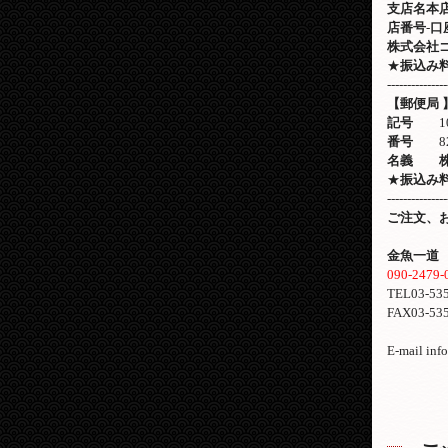
支店名本
店番号
-
口
株式会社
★
振込み
---------------
【郵便局
記号
1
番号
8
名義 株
★
振込み
---------------
ご注文、
金魚一道
090-2479-
TEL03-53
FAX03-53
E-mail inf