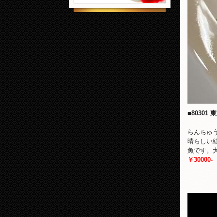
■8030
らんちゅ
晴らしい
魚です。
￥30000-