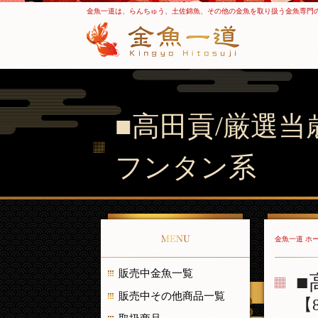
金魚一道は、らんちゅう、土佐錦魚、その他の金魚を取り扱う金魚専門
■高田貢/厳選当
フンタン系
MENU
金魚一道 ホ
販売中金魚一覧
■
販売中その他商品一覧
【8