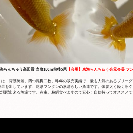
1 東海らんちゅう高田貢 当歳10cm前後5尾
【会用】東海らんちゅう会元会長 フ
うは、背腰綺麗、四つ尾梶二枚、昨年の販売実績で、最も人気のあるブリーダ
結果を出しています、尾形フンタンの素晴らしい魚達です。体躯太く軽く泳ぐ
大活躍出来る魚達です。赤虫、粒餌食べますので安心！自信持ってオススメで