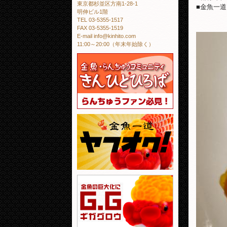
東京都杉並区方南1-28-1
■金魚一
明伸ビル1階
TEL 03-5355-1517
FAX 03-5355-1519
E-mail info@kinhito.com
11:00～20:00（年末年始除く）
金魚・らんちゅう
金魚一道 ヤフオ
金魚の巨大化にギ