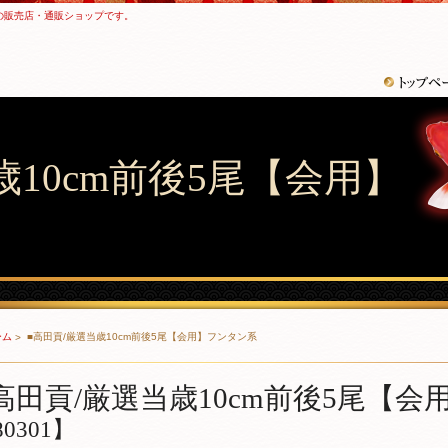
の販売店・通販ショップです。
歳10cm前後5尾【会用】
ーム
■高田貢/厳選当歳10cm前後5尾【会用】フンタン系
高田貢/厳選当歳10cm前後5尾【
0301】