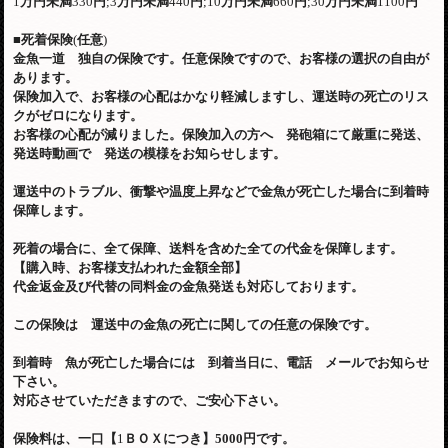
1
万円未満
330
円
;3
万円未満
440
円
;10
万円未満
660
円
;30
万円未満
1100
円
■
死着保険
(
任意
)
金魚一道 独自の保険です。任意保険ですので、お客様の選択の自由が
あります。
保険加入で、お客様の心配はかなり軽減しますし、運送時の死亡のリス
クがゼロになります。
お客様の心配が減りました。保険加入の方へ 発砲箱にて厳重に発送、
発送時動画で 発送の模様をお知らせします。
運送中のトラブル、衝撃や温度上昇などで金魚が死亡した場合に到着時
保障します。
死着の場合に、全て保障、送料を含めた全ての代金を保障します。
【購入時、お客様支払われた金額全部】
代金返金及び代替の同料金の金魚発送も対応しております。
この保険は 運送中の金魚の死亡に関しての任意の保険です。
到着時 魚が死亡した場合には 到着当日に、電話 メールでお知らせ
下さい。
対応させていただきますので、ご安心下さい。
保険料は、一口【
1
ＢＯＸにつき】
5000
円です。