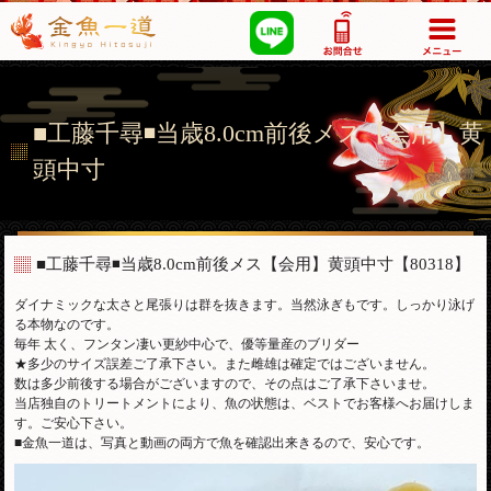
03-5355-1517
■工藤千尋◾️当歳8.0cm前後メス【会用】黄
頭中寸
■工藤千尋◾️当歳8.0cm前後メス【会用】黄頭中寸
【80318】
ダイナミックな太さと尾張りは群を抜きます。当然泳ぎもです。しっかり泳げ
る本物なのです。
毎年 太く、フンタン凄い更紗中心で、優等量産のブリダー
★多少のサイズ誤差ご了承下さい。また雌雄は確定ではございません。
数は多少前後する場合がございますので、その点はご了承下さいませ。
当店独自のトリートメントにより、魚の状態は、ベストでお客様へお届けしま
す。ご安心下さい。
■金魚一道は、写真と動画の両方で魚を確認出来きるので、安心です。