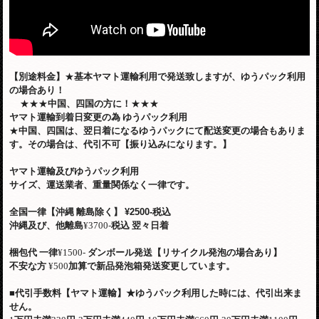
【別途料金】
★
基本ヤマト運輸利用で発送致しますが、ゆうパック利用
の場合あり！
★★★
中国、四国の方に！
★★★
ヤマト運輸到着日変更の為
ゆうパック利用
★
中国、四国は、翌日着になるゆうパックにて配送変更の場合もありま
す。その場合は、代引不可【振り込みになります。】
ヤマト運輸及びゆうパック利用
サイズ、運送業者、重量関係なく一律です。
全国一律【沖縄 離島除く】
¥2500-税込
沖縄及び、他離島
¥3700-
税込
翌々日着
梱包代
一律
¥1500-
ダンボール発送【リサイクル発泡の場合あり】
不安な方
¥500
加算で新品発泡箱発送変更しています。
■
代引手数料【ヤマト運輸】
★
ゆうパック利用した時には、代引出来ま
せん。