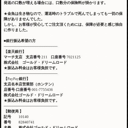
発送の口数が増える場合には、口数分の保険料が掛かります。
★
金魚は生き物なので、運送時のトラブルで死んでしまっても一切の保
障がありませんでした。
しかし、お客様が安心してご注文頂くためには、保障が必要と感じ独自
に作りました。
■
銀行振込希望の方
-----------------------------------------------
【楽天銀行】
マーチ支店
支店番号
211
口座番号
7021125
株式会社 ゴールド・ドリームロード
★
振込み料金はお客様負担です。
-----------------------------------------------
【
PayPay
銀行】
支店名本店営業部（ホンテン）
店番号
-
口座番号
001-7755436
株式会社ゴールド・ドリームロード
★
振込み料金はお客様負担です。
-----------------------------------------------
【郵便局
】
記号
10140
番号
82840741
名義 株式会社ゴールド・ドリームロード