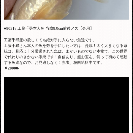
■80318 工藤千尋本人魚 当歳8.0cm前後メス【会用】
工藤千尋産の欲しくても絶対手に入らない魚達です。
工藤千尋さん本人の魚を数を手にしたい方は、是非！太く大きくなる系
統は、見応え十分厳選された魚は、まがいものでない本物で、この世界
で代わりのきかない系統です！
自信あり、超お宝を、飼って初めて感動
する魚達なので、お見逃しなく！赤虫、粒餌給餌中です。
￥20000-