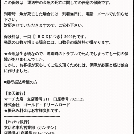
この保険は 運送中の金魚の死亡に関しての任意の保険です。
到着時 魚が死亡した場合には 到着当日に、電話 メールでお知らせ
下さい。
対応させていただきますので、ご安心下さい。
保険料は、一口【
1
ＢＯＸにつき】
5000
円です。
発送の口数が増える場合には、口数分の保険料が掛かります。
★
金魚は生き物なので、運送時のトラブルで死んでしまっても一切の保
障がありませんでした。
しかし、お客様が安心してご注文頂くためには、保障が必要と感じ独自
に作りました。
■
銀行振込希望の方
-----------------------------------------------
【楽天銀行】
マーチ支店
支店番号
211
口座番号
7021125
株式会社 ゴールド・ドリームロード
★
振込み料金はお客様負担です。
-----------------------------------------------
【
PayPay
銀行】
支店名本店営業部（ホンテン）
店番号
-
口座番号
001-7755436