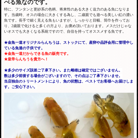
べる魚なのです。
特に、フンタンと更紗系の色柄、将来性のある大きく迫力のある魚になりま
す。当歳時、オスの場合に大きくする為し、二歳親でも遊べる美しい紅の濃い
魚です。長手で細く見える魚もいますが、しっかりと目幅、筒巾を作ってお
り、2歳親で化けると多くの方より、お褒め頂いております。メスだけじゃな
いオスでも大きくなる系統ですので、自信を持ってオススメする魚です。
★金魚一道オリジナルらんちうは、ストックにて、産卵や品評会用に管理中し
ている魚達の子供です。
★金魚一道だからできる魚の販売です。
★皇帝らんちうを貴方へ！
★多少のサイズ誤差ご了承下さい。また雌雄は確定ではございません。
数は多少前後する場合がございますので、その点はご了承下さいませ。
当店独自のトリートメントにより、魚の状態は、ベストでお客様へお届けしま
す。ご安心下さい。