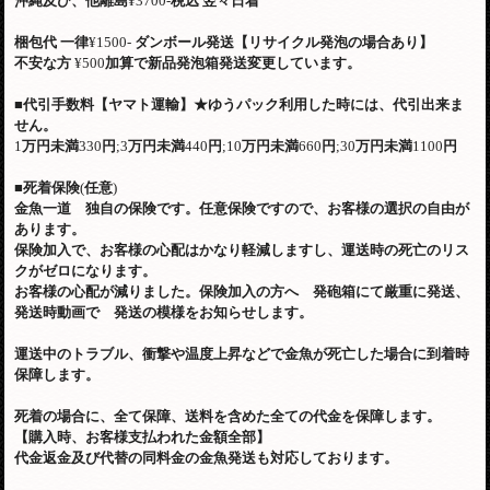
沖縄及び、他離島
¥3700-
税込
翌々日着
梱包代
一律
¥1500-
ダンボール発送【リサイクル発泡の場合あり】
不安な方
¥500
加算で新品発泡箱発送変更しています。
■
代引手数料【ヤマト運輸】
★
ゆうパック利用した時には、代引出来ま
せん。
1
万円未満
330
円
;3
万円未満
440
円
;10
万円未満
660
円
;30
万円未満
1100
円
■
死着保険
(
任意
)
金魚一道 独自の保険です。任意保険ですので、お客様の選択の自由が
あります。
保険加入で、お客様の心配はかなり軽減しますし、運送時の死亡のリス
クがゼロになります。
お客様の心配が減りました。保険加入の方へ 発砲箱にて厳重に発送、
発送時動画で 発送の模様をお知らせします。
運送中のトラブル、衝撃や温度上昇などで金魚が死亡した場合に到着時
保障します。
死着の場合に、全て保障、送料を含めた全ての代金を保障します。
【購入時、お客様支払われた金額全部】
代金返金及び代替の同料金の金魚発送も対応しております。