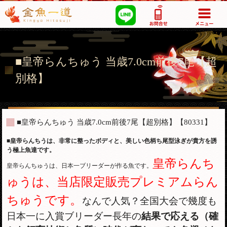
03-5355-1517
■皇帝らんちゅう 当歳7.0cm前後7尾【超
別格】
■皇帝らんちゅう 当歳7.0cm前後7尾【超別格】
【80331】
■皇帝らんちうは、非常に整ったボディと、美しい色柄ち尾型泳ぎが貴方を誘
う極上魚達です。
皇帝らんち
皇帝らんちゅうは、日本一ブリーダーが作る魚です。
ゅうは、当店限定販売プレミアムらん
ちゅうです。
なんで人気？全国大会で幾度も
日本一に入賞ブリーダー長年の
結果で応える（確