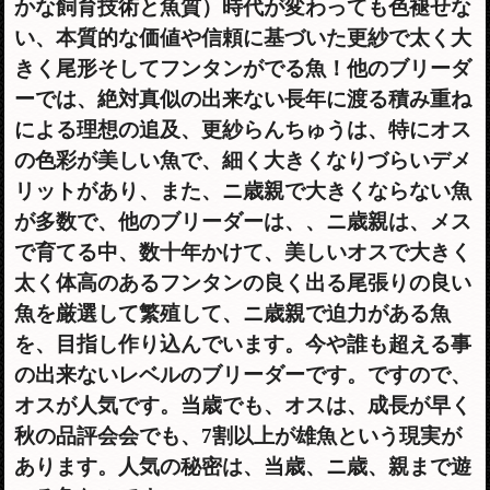
かな飼育技術と魚質）時代が変わっても色褪せな
い、本質的な価値や信頼に基づいた更紗で太く大
きく尾形そしてフンタンがでる魚！他のブリーダ
ーでは、絶対真似の出来ない長年に渡る積み重ね
による理想の追及、更紗らんちゅうは、特にオス
の色彩が美しい魚で、細く大きくなりづらいデメ
リットがあり、また、ニ歳親で大きくならない魚
が多数で、他のブリーダーは、、ニ歳親は、メス
で育てる中、数十年かけて、美しいオスで大きく
太く体高のあるフンタンの良く出る尾張りの良い
魚を厳選して繁殖して、ニ歳親で迫力がある魚
を、目指し作り込んでいます。今や誰も超える事
の出来ないレベルのブリーダーです。ですので、
オスが人気です。当歳でも、オスは、成長が早く
秋の品評会会でも、7割以上が雄魚という現実が
あります。人気の秘密は、当歳、ニ歳、親まで遊