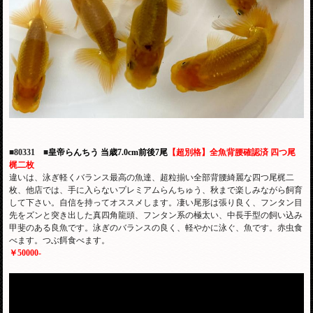
■80331
■
皇帝らんちう
当歳7.0cm前後7尾
【超別格】全魚背腰確認済 四つ尾
梶二枚
違いは、泳ぎ軽くバランス最高の魚達、超粒揃い全部背腰綺麗な四つ尾梶二
枚、他店では、手に入らないプレミアムらんちゅう、秋まで楽しみながら飼育
して下さい。自信を持ってオススメします。凄い尾形は張り良く、フンタン目
先をズンと突き出した真四角龍頭、フンタン系の極太い、中長手型の飼い込み
甲斐のある良魚です。泳ぎのバランスの良く、軽やかに泳ぐ、魚です。赤虫食
べます。つぶ餌食べます。
￥50000-