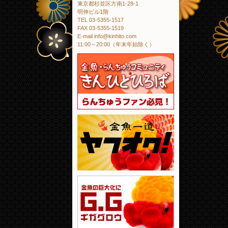
東京都杉並区方南1-28-1
明伸ビル1階
TEL 03-5355-1517
FAX 03-5355-1519
E-mail info@kinhito.com
11:00～20:00（年末年始除く）
金魚・らんちゅう
金魚一道 ヤフオ
金魚の巨大化にギ