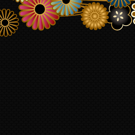
コミュニティ きんひとひろば
ク
ガグロウ