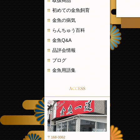
取扱商品
初めての金魚飼育
金魚の病気
らんちゅう百科
金魚Q&A
品評会情報
ブログ
金魚用語集
ACCESS
金魚一道
〒168-0062