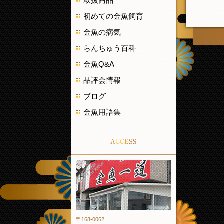
取扱商品
初めての金魚飼育
金魚の病気
らんちゅう百科
金魚Q&A
品評会情報
ブログ
金魚用語集
ACCESS
金魚一道
〒168-0062