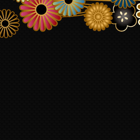
コミュニティ きんひとひろば
ク
ガグロウ