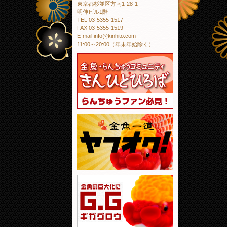
東京都杉並区方南1-28-1
明伸ビル1階
TEL 03-5355-1517
FAX 03-5355-1519
E-mail info@kinhito.com
11:00～20:00（年末年始除く）
金魚・らんちゅう
金魚一道 ヤフオ
金魚の巨大化にギ