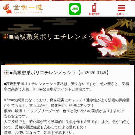
03-5355-1517
■高級敷巣ポリエチレンメッシュ
■高級敷巣ポリエチレンメッシュ
【sm2020t0145】
■高級敷巣ポリエチレンメッシュ価格は、安くないですが、使い安さと、受精
率の高さで人気！0.6mmの目巾がポイントと白色です。
0.6mmの網目になっており、卵を確実にキャッチ！通水性がよく酸素の供給量
がとても良く、立ち上がり、孵化率が、格段にアップ！
敷巣に最適 ！トップブリーダーが、色々と使い比べの実績がありますので、
安心安全です。
人工授精でも、孵化率が高く効率的に良魚を作る近道です。また、色が白色な
ので、受精の視認確認も安心して出来る優れもの！
是非、お使いになって、効果を実感下さい。