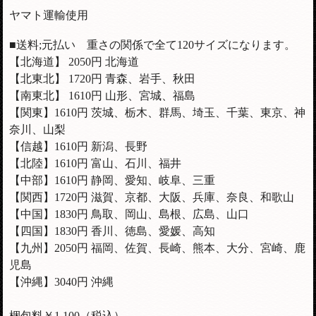
ヤマト運輸使用
■送料;元払い 重さの関係で全て120サイズになります。
【北海道】 2050円 北海道
【北東北】 1720円 青森、岩手、秋田
【南東北】 1610円 山形、宮城、福島
【関東】1610円 茨城、栃木、群馬、埼玉、千葉、東京、神
奈川、山梨
【信越】
1610
円 新潟、長野
【北陸】
1610
円 富山、石川、福井
【中部】
1610
円 静岡、愛知、岐阜、三重
【関西】1720円 滋賀、京都、大阪、兵庫、奈良、和歌山
【中国】1830円 鳥取、岡山、島根、広島、山口
【四国】1830円 香川、徳島、愛媛、高知
【九州】2050円 福岡、佐賀、長崎、熊本、大分、宮崎、鹿
児島
【沖縄】3040円 沖縄
梱包料￥1,100（税込）