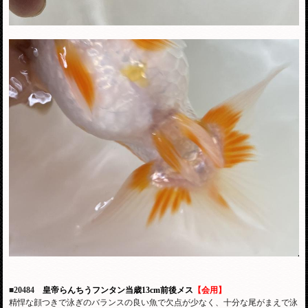
■20484
皇帝らんちうフンタン当歳13cm前後メス
【会用】
精悍な顔つきで泳ぎのバランスの良い魚で欠点が少なく、十分な尾がまえで泳