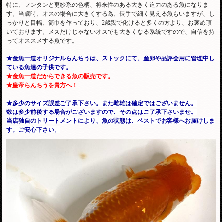
特に、フンタンと更紗系の色柄、将来性のある大きく迫力のある魚になりま
す。当歳時、オスの場合に大きくする為、長手で細く見える魚もいますが、し
っかりと目幅、筒巾を作っており、2歳親で化けると多くの方より、お褒め頂
いております。メスだけじゃないオスでも大きくなる系統ですので、自信を持
ってオススメする魚です。
★金魚一道オリジナルらんちうは、ストックにて、産卵や品評会用に管理中し
ている魚達の子供です。
★金魚一道だからできる魚の販売です。
★皇帝らんちうを貴方へ！
★多少のサイズ誤差ご了承下さい。また雌雄は確定ではございません。
数は多少前後する場合がございますので、その点はご了承下さいませ。
当店独自のトリートメントにより、魚の状態は、ベストでお客様へお届けしま
す。ご安心下さい。