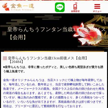
03-5355-1517
皇帝らんちうフンタン当歳13cm前後メス
【会用】
皇帝らんちうフンタン当歳13cm前後メス【会用】
【20484】
■皇帝らんちうは、非常に整ったボディと、美しい色柄ち尾型泳ぎが貴方を誘
う極上魚達です。
金魚一道オリジ ナルらんちうは、当店ストックにて極上物が毎年産卵してお
り、毎年流しているため、数年前より、当店で産卵孵化飼育して飼いこみした
魚達です。メージャークラスの親魚、全国クラス上位の魚の掛け合わせた稚魚
の発送の場合もあります。あくまでも、産卵した時点の親の掛け合わせで採っ
ていすが、極上魚のみの繁殖です。多くの腹数をとり、多くの系統をつかって
いるので、いろいろな魚が出てきますが、
系統血統の良さは折り紙つきです。
現在は、ブリーダーに委託して繁殖飼育を行なっております。