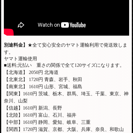
別途料金】
★全て安心安全のヤマト運輸利用で発送致しま
す。
ヤマト運輸使用
■送料;元払い 重さの関係で全て120サイズになります。
【北海道】 2050円 北海道
【北東北】 1720円 青森、岩手、秋田
【南東北】 1610円 山形、宮城、福島
【関東】1610円 茨城、栃木、群馬、埼玉、千葉、東京、神
奈川、山梨
【信越】
1610
円 新潟、長野
【北陸】
1610
円 富山、石川、福井
【中部】
1610
円 静岡、愛知、岐阜、三重
【関西】1720円 滋賀、京都、大阪、兵庫、奈良、和歌山