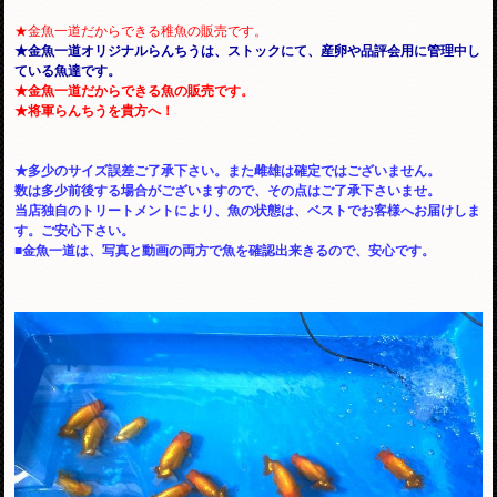
★金魚一道だからできる稚魚の販売です。
★金魚一道オリジナルらんちうは、ストックにて、産卵や品評会用に管理中し
ている魚達です。
★金魚一道だからできる魚の販売です。
★将軍らんちうを貴方へ！
★多少のサイズ誤差ご了承下さい。また雌雄は確定ではございません。
数は多少前後する場合がございますので、その点はご了承下さいませ。
当店独自のトリートメントにより、魚の状態は、ベストでお客様へお届けしま
す。ご安心下さい。
■金魚一道は、写真と動画の両方で魚を確認出来きるので、安心です。