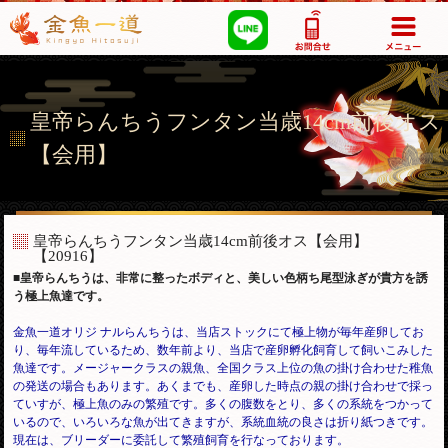
03-5355-1517
皇帝らんちうフンタン当歳14cm前後オス
【会用】
皇帝らんちうフンタン当歳14cm前後オス【会用】
【20916】
■皇帝らんちうは、非常に整ったボディと、美しい色柄ち尾型泳ぎが貴方を誘
う極上魚達です。
金魚一道オリジ ナルらんちうは、当店ストックにて極上物が毎年産卵してお
り、毎年流しているため、数年前より、当店で産卵孵化飼育して飼いこみした
魚達です。メージャークラスの親魚、全国クラス上位の魚の掛け合わせた稚魚
の発送の場合もあります。あくまでも、産卵した時点の親の掛け合わせで採っ
ていすが、極上魚のみの繁殖です。多くの腹数をとり、多くの系統をつかって
いるので、いろいろな魚が出てきますが、
系統血統の良さは折り紙つきです。
現在は、ブリーダーに委託して繁殖飼育を行なっております。