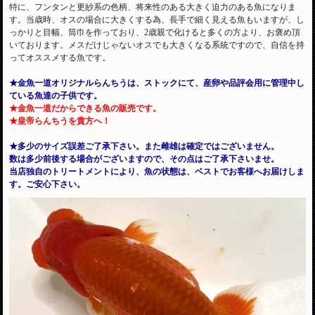
特に、フンタンと更紗系の色柄、将来性のある大きく迫力のある魚になりま
す。当歳時、オスの場合に大きくする為、長手で細く見える魚もいますが、し
っかりと目幅、筒巾を作っており、2歳親で化けると多くの方より、お褒め頂
いております。メスだけじゃないオスでも大きくなる系統ですので、自信を持
ってオススメする魚です。
★金魚一道オリジナルらんちうは、ストックにて、産卵や品評会用に管理中し
ている魚達の子供です。
★金魚一道だからできる魚の販売です。
★皇帝らんちうを貴方へ！
★多少のサイズ誤差ご了承下さい。また雌雄は確定ではございません。
数は多少前後する場合がございますので、その点はご了承下さいませ。
当店独自のトリートメントにより、魚の状態は、ベストでお客様へお届けしま
す。ご安心下さい。