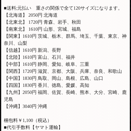
■送料;元払い 重さの関係で全て120サイズになります。
【北海道】 2050円 北海道
【北東北】 1720円 青森、岩手、秋田
【南東北】 1610円 山形、宮城、福島
【関東】1610円 茨城、栃木、群馬、埼玉、千葉、東京、神
奈川、山梨
【信越】
1610
円 新潟、長野
【北陸】
1610
円 富山、石川、福井
【中部】
1610
円 静岡、愛知、岐阜、三重
【関西】1720円 滋賀、京都、大阪、兵庫、奈良、和歌山
【中国】1830円 鳥取、岡山、島根、広島、山口
【四国】1830円 香川、徳島、愛媛、高知
【九州】2050円 福岡、佐賀、長崎、熊本、大分、宮崎、鹿
児島
【沖縄】3040円 沖縄
梱包料￥1,100（税込）
■代引手数料【ヤマト運輸】