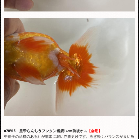
■20916 皇帝らんちうフンタン当歳14cm前後オス
【会用】
中長手の品格のある紅が非常に濃い赤勝更紗です。泳ぎ軽くバランスが良い魚