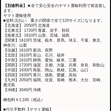
【
別途料金】
★全て安心安全のヤマト運輸利用で発送致し
ます。
ヤマト運輸使用
■送料;元払い 重さの関係で全て120サイズになります。
【北海道】 2050円 北海道
【北東北】 1720円 青森、岩手、秋田
【南東北】 1610円 山形、宮城、福島
【関東】1610円 茨城、栃木、群馬、埼玉、千葉、東京、
神奈川、山梨
【信越】
1610
円 新潟、長野
【北陸】
1610
円 富山、石川、福井
【中部】
1610
円 静岡、愛知、岐阜、三重
【関西】1720円 滋賀、京都、大阪、兵庫、奈良、和歌山
【中国】1830円 鳥取、岡山、島根、広島、山口
【四国】1830円 香川、徳島、愛媛、高知
【九州】2050円 福岡、佐賀、長崎、熊本、大分、宮崎、
鹿児島
【沖縄】3040円 沖縄
梱包料￥1,100（税込）
■代引手数料【ヤマト運輸】