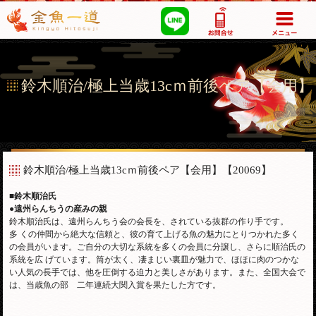
03-5355-1517
鈴木順治/極上当歳13cｍ前後ペア【会用】
鈴木順治/極上当歳13cｍ前後ペア【会用】
【20069】
■鈴木順治氏
●遠州らんちうの産みの親
鈴木順治氏は、遠州らんちう会の会長を、されている抜群の作り手です。
多 くの仲間から絶大な信頼と、彼の育て上げる魚の魅力にとりつかれた多く
の会員がいます。ご自分の大切な系統を多くの会員に分譲し、さらに順治氏の
系統を広 げています。筒が太く、凄まじい裏皿が魅力で、ほほに肉のつかな
い人気の長手では、他を圧倒する迫力と美しさがあります。また、全国大会で
は、当歳魚の部 二年連続大関入賞を果たした方です。