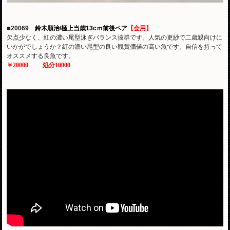
■
20069
鈴木順治/極上当歳13cｍ前後ペア
【会用】
欠点少なく、紅の濃い尾型泳ぎバランス抜群です。人気の更紗で二歳親向けに
いかがでしょうか？紅の濃い尾型の良い観賞価値の高い魚です。自信を持って
オススメする良魚です。
￥20000-
処分10000-