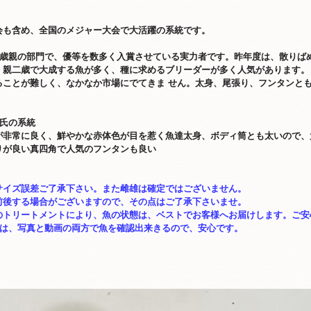
会も含め、全国のメジャー大会で大活躍の系統です。
二歳親の部門で、優等を数多く入賞させている実力者です。昨年度は、散りば
。親二歳で大成する魚が多く、種に求めるブリーダーが多く人気があります。
ることが難しく、なかなか市場にでてきま せん。太身、尾張り、フンタンと
三氏の系統
が非常に良く、鮮やかな赤体色が目を惹く魚達太身、ボディ筒とも太いので、
りが良い真四角で人気のフンタンも良い
サイズ誤差ご了承下さい。また雌雄は確定ではございません。
前後する場合がございますので、その点はご了承下さいませ。
のトリートメントにより、魚の状態は、ベストでお客様へお届けします。ご安
道は、写真と動画の両方で魚を確認出来きるので、安心です。