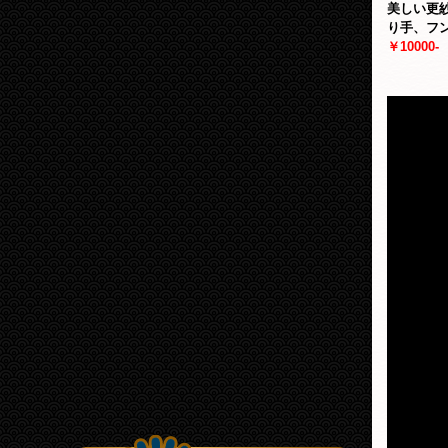
美しい更
り手、フ
￥10000-