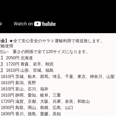
料金】
★全て安心安全のヤマト運輸利用で発送致します。
運輸使用
元払い 重さの関係で全て120サイズになります。
】 2050円 北海道
】 1720円 青森、岩手、秋田
】 1610円 山形、宮城、福島
1610円 茨城、栃木、群馬、埼玉、千葉、東京、神奈川、山梨
】
1610
円 新潟、長野
】
1610
円 富山、石川、福井
】
1610
円 静岡、愛知、岐阜、三重
1720円 滋賀、京都、大阪、兵庫、奈良、和歌山
1830円 鳥取、岡山、島根、広島、山口
1830円 香川、徳島、愛媛、高知