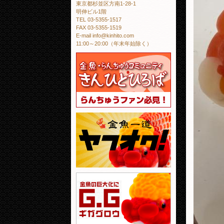
東京都杉並区方南1-28-1
明伸ビル1階
TEL 03-5355-1517
FAX 03-5355-1519
E-mail info@kinhito.com
11:00～20:00（年末年始除く）
金魚・らんちゅう
金魚一道 ヤフオ
金魚の巨大化にギ