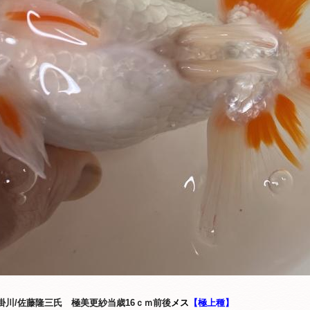
 掛川/佐藤隆三氏 極美更紗当歳16ｃｍ前後
メス
【極上種】