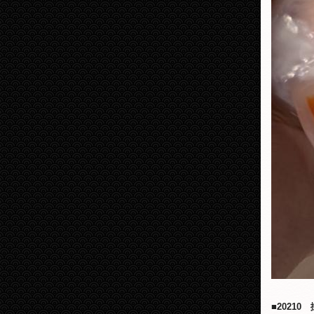
■
20
210