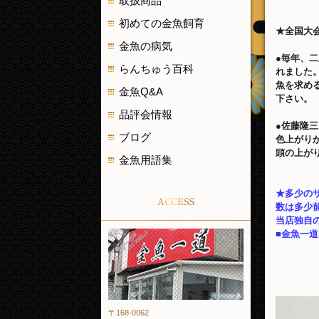
取扱商品
初めての金魚飼育
★全国大
金魚の病気
●毎年、
らんちゅう百科
れました
魚を求め
金魚Q&A
下さい。
品評会情報
●佐藤隆
ブログ
色上がり
頭の上が
金魚用語集
★多少の
ACCESS
数は多少
当店独自
■金魚一
金魚一道
〒168-0062