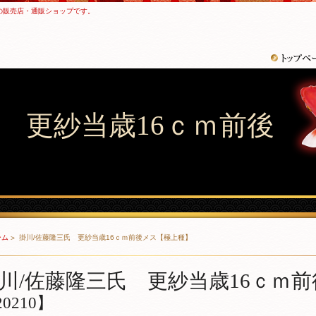
の販売店・通販ショップです。
 更紗当歳16ｃｍ前後
ーム
掛川/佐藤隆三氏 更紗当歳16ｃｍ前後メス【極上種】
川/佐藤隆三氏 更紗当歳16ｃｍ
0210】