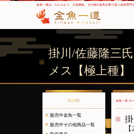
金魚一道は、らんちゅう、土佐錦魚、その他の金魚を取り扱う金魚専門
掛川/佐藤隆三氏
メス【極上種】
MENU
金魚一道 ホ
販売中金魚一覧
掛
販売中その他商品一覧
【2