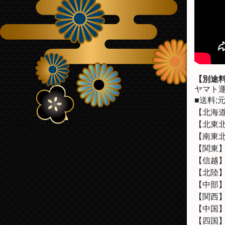
【別途
ヤマト
■送料;
【北海道
【北東北
【南東北
【関東】
【信越
【北陸
【中部
【関西】
【中国】
【四国】