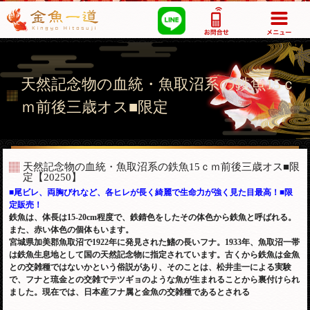
03-5355-1517
天然記念物の血統・魚取沼系の鉄魚15ｃ
ｍ前後三歳オス■限定
天然記念物の血統・魚取沼系の鉄魚15ｃｍ前後三歳オス■限
定
【20250】
■尾ビレ、両胸びれなど、各ヒレが長く綺麗で生命力が強く見た目最高！■限
定販売！
鉄魚は、体長は15-20cm程度で、鉄錆色をしたその体色から鉄魚と呼ばれる。
また、赤い体色の個体もいます。
宮城県加美郡魚取沼で1922年に発見された鰭の長いフナ。1933年、魚取沼一帯
は鉄魚生息地として国の天然記念物に指定されています。古くから鉄魚は金魚
との交雑種ではないかという俗説があり、そのことは、松井圭一による実験
で、フナと琉金との交雑でテツギョのような魚が生まれることから裏付けられ
ました。現在では、日本産フナ属と金魚の交雑種であるとされる