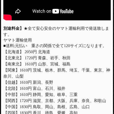
別途料金】
★全て安心安全のヤマト運輸利用で発送致しま
す。
ヤマト運輸使用
■送料;元払い 重さの関係で全て120サイズになります。
【北海道】 2050円 北海道
【北東北】 1720円 青森、岩手、秋田
【南東北】 1610円 山形、宮城、福島
【関東】1610円 茨城、栃木、群馬、埼玉、千葉、東京、神
奈川、山梨
【信越】
1610
円 新潟、長野
【北陸】
1610
円 富山、石川、福井
【中部】
1610
円 静岡、愛知、岐阜、三重
【関西】1720円 滋賀、京都、大阪、兵庫、奈良、和歌山
【中国】1830円 鳥取、岡山、島根、広島、山口
【四国】1830円 香川、徳島、愛媛、高知