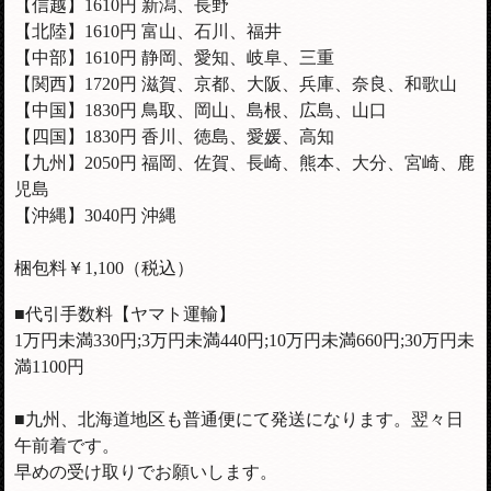
【信越】
1610
円 新潟、長野
【北陸】
1610
円 富山、石川、福井
【中部】
1610
円 静岡、愛知、岐阜、三重
【関西】1720円 滋賀、京都、大阪、兵庫、奈良、和歌山
【中国】1830円 鳥取、岡山、島根、広島、山口
【四国】1830円 香川、徳島、愛媛、高知
【九州】2050円 福岡、佐賀、長崎、熊本、大分、宮崎、鹿
児島
【沖縄】3040円 沖縄
梱包料￥1,100（税込）
■代引手数料【ヤマト運輸】
1万円未満330円;3万円未満440円;10万円未満660円;30万円未
満1100円
■九州、北海道地区も普通便にて発送になります。翌々日
午前着です。
早めの受け取りでお願いします。