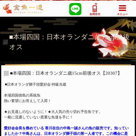
03-5355-1517
■本場四国：日本オランダニ歳15cm前後
オス
■本場四国：日本オランダニ歳15cm前後オス
【20307】
■日本オランダ獅子頭愛好会 特級当歳
本場四国徳島の系統魚
熱い要望にお答えして入荷！
★お見逃しのないように！★大人気の売り切れ予告魚です。
一般に流通していない貴重な魚達を手に！
愛好会会長を務めている 香川在住の中島一誠さんの魚の販売です。知ってい
ましたか？中島さんは、日本オランダ獅子頭の第一人者です。この機会に是