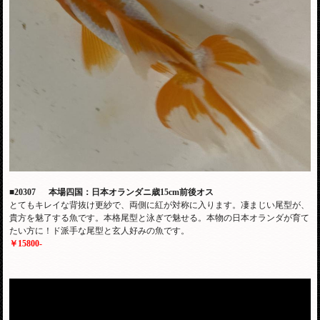
■20307 本場四国：日本オランダニ歳15cm前後オス
とてもキレイな背抜け更紗で、両側に紅が対称に入ります。凄まじい尾型が、
貴方を魅了する魚です。本格尾型と泳ぎで魅せる。本物の日本オランダが育て
たい方に！ド派手な尾型と玄人好みの魚です。
￥15800-