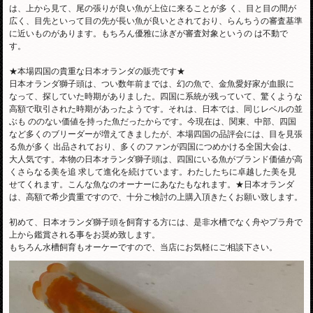
は、上から見て、尾の張りが良い魚が上位に来ることが多 く、目と目の間が
広く、目先といって目の先が長い魚が良いとされており、らんちうの審査基準
に近いものがあります。もちろん優雅に泳ぎが審査対象というの は不動で
す。
★本場四国の貴重な日本オランダの販売です★
日本オランダ獅子頭は、つい数年前までは、幻の魚で、金魚愛好家が血眼に
なって、探していた時期がありました。四国に系統が残っていて、驚くような
高額で取引された時期があったようです。それは、日本では、同じレベルの並
ぶも ののない価値を持った魚だったからです。今現在は、関東、中部、四国
など多くのブリーダーが増えてきましたが、本場四国の品評会には、目を見張
る魚が多く 出品されており、多くのファンが四国につめかける全国大会は、
大人気です。本物の日本オランダ獅子頭は、四国にいる魚がブランド価値が高
くさらなる美を追 求して進化を続けています。わたしたちに卓越した美を見
せてくれます。こんな魚なのオーナーにあなたもなれます。★日本オランダ
は、高額で希少貴重ですので、十分ご検討の上購入頂きたくお願い致します。
初めて、日本オランダ獅子頭を飼育する方には、是非水槽でなく舟やプラ舟で
上から鑑賞される事をお奨め致します。
もちろん水槽飼育もオーケーですので、当店にお気軽にご相談下さい。