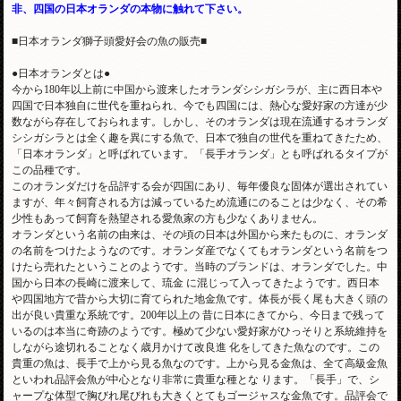
非、四国の日本オランダの本物に触れて下さい。
■日本オランダ獅子頭愛好会の魚の販売■
●日本オランダとは●
今から180年以上前に中国から渡来したオランダシシガシラが、主に西日本や
四国で日本独自に世代を重ねられ、今でも四国には、熱心な愛好家の方達が少
数ながら存在しておられます。しかし、そのオランダは現在流通するオランダ
シシガシラとは全く趣を異にする魚で、日本で独自の世代を重ねてきたため、
「日本オランダ」と呼ばれています。「長手オランダ」とも呼ばれるタイプが
この品種です。
このオランダだけを品評する会が四国にあり、毎年優良な固体が選出されてい
ますが、年々飼育される方は減っているため流通にのることは少なく、その希
少性もあって飼育を熱望される愛魚家の方も少なくありません。
オランダという名前の由来は、その頃の日本は外国から来たものに、オランダ
の名前をつけたようなのです。オランダ産でなくてもオランダという名前をつ
けたら売れたということのようです。当時のブランドは、オランダでした。中
国から日本の長崎に渡来して、琉金 に混じって入ってきたようです。西日本
や四国地方で昔から大切に育てられた地金魚です。体長が長く尾も大きく頭の
出が良い貴重な系統です。200年以上の 昔に日本にきてから、今日まで残って
いるのは本当に奇跡のようです。極めて少ない愛好家がひっそりと系統維持を
しながら途切れることなく歳月かけて改良進 化をしてきた魚なのです。この
貴重の魚は、長手で上から見る魚なのです。上から見る金魚は、全て高級金魚
といわれ品評会魚が中心となり非常に貴重な種とな ります。「長手」で、シ
ャープな体型で胸びれ尾びれも大きくとてもゴージャスな金魚です。品評会で