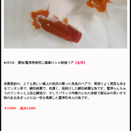
■20336 愛知/鷲津寿典明ニ歳歳13ｃｍ前後ペア
【会用】
赤勝更紗の、とても美しい極上の色目の整った良魚のペアで、尾張りよく尾型も決ま
るフンタン系で、鱗目綺麗で、色濃く、垢抜けした鱗目綺麗な魚です。
鷲津らんちゅ
うのフンタンと上品な鱗並び、そしてバランス均整のとれた体躯で振込みの良いすそ
味のある泳ぎっぷりは一世を風靡した鷲津氏本人の魚です。
￥25800-
処分12000-
￥80000-
処分40000- 30000-