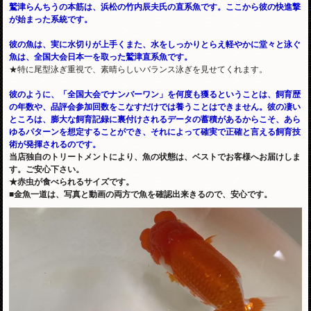
鷲津らんちうの本筋は、浜松の竹内辰夫氏の直系魚です。ここから彼の快進撃
が始まった系統です。
彼の魚は、実に水切りが上手くまた、水をしっかりとらえ軽やかに堂々と泳ぐ
魚は、全国大会日本一を取った鷲津直系魚です。
★特に尾型泳ぎ重視で、素晴らしいバランス泳ぎを見せてくれます。
彼のように、「全国大会でナンバーワン」を何度も獲るということは、飼育歴
の年数や、品評会参加回数をこなすだけでは養うことはできません。彼の凄い
ところは、膨大な飼育記録に裏付けされるデータの蓄積があるからこそ、あら
ゆるパターンを想定することができ、それによって確実で正確と言える飼育技
術が発揮されるのです。
当店独自のトリートメントにより、魚の状態は、ベストでお客様へお届けしま
す。ご安心下さい。
★赤虫が食べられるサイズです。
■金魚一道は、写真と動画の両方で魚を確認出来きるので、安心です。