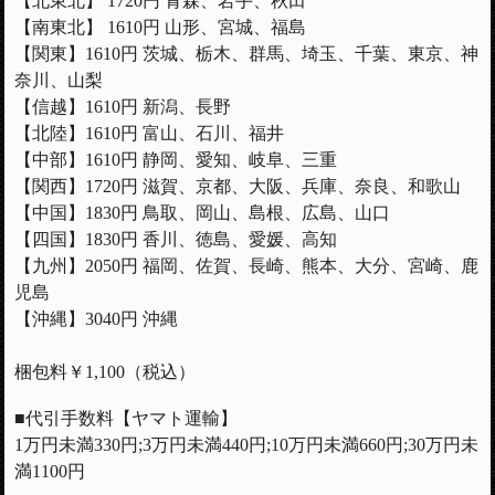
【北東北】 1720円 青森、岩手、秋田
【南東北】 1610円 山形、宮城、福島
【関東】1610円 茨城、栃木、群馬、埼玉、千葉、東京、神
奈川、山梨
【信越】
1610
円 新潟、長野
【北陸】
1610
円 富山、石川、福井
【中部】
1610
円 静岡、愛知、岐阜、三重
【関西】1720円 滋賀、京都、大阪、兵庫、奈良、和歌山
【中国】1830円 鳥取、岡山、島根、広島、山口
【四国】1830円 香川、徳島、愛媛、高知
【九州】2050円 福岡、佐賀、長崎、熊本、大分、宮崎、鹿
児島
【沖縄】3040円 沖縄
梱包料￥1,100（税込）
■代引手数料【ヤマト運輸】
1万円未満330円;3万円未満440円;10万円未満660円;30万円未
満1100円