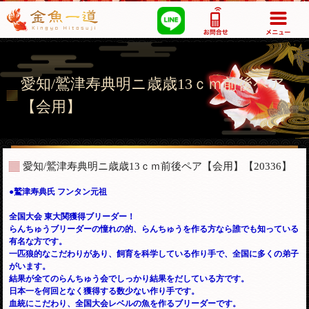
03-5355-1517
愛知/鷲津寿典明ニ歳歳13ｃｍ前後ペア
【会用】
愛知/鷲津寿典明ニ歳歳13ｃｍ前後ペア【会用】
【20336】
●鷲津寿典氏 フンタン元祖
全国大会 東大関獲得ブリーダー！
らんちゅうブリーダーの憧れの的、らんちゅうを作る方なら誰でも知っている
有名な方です。
一匹狼的なこだわりがあり、飼育を科学している作り手で、全国に多くの弟子
がいます。
結果が全てのらんちゅう会でしっかり結果をだしている方です。
日本一を何回となく獲得する数少ない作り手です。
血統にこだわり、全国大会レベルの魚を作るブリーダーです。