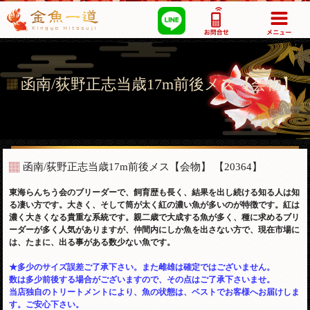
03-5355-1517
函南/荻野正志当歳17m前後メス【会物】
函南/荻野正志当歳17m前後メス【会物】
【20364】
東海らんちう会のブリーダーで、飼育歴も長く、結果を出し続ける知る人は知
る凄い方です。大きく、そして筒が太く紅の濃い魚が多いのが特徴です。紅は
濃く大きくなる貴重な系統です。親二歳で大成する魚が多く、種に求めるブリ
ーダーが多く人気がありますが、仲間内にしか魚を出さない方で、現在市場に
は、たまに、出る事がある数少ない魚です。
★多少のサイズ誤差ご了承下さい。また雌雄は確定ではございません。
数は多少前後する場合がございますので、その点はご了承下さいませ。
当店独自のトリートメントにより、魚の状態は、ベストでお客様へお届けしま
す。ご安心下さい。