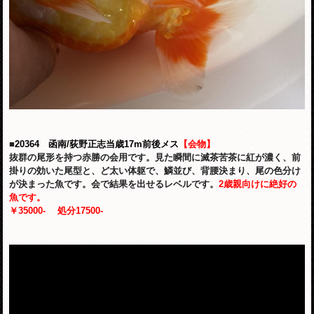
■
2
0364 函南/荻野正志当歳17m前後メス
【会物】
抜群の尾形を持つ赤勝の会用です。見た瞬間に滅茶苦茶に紅が濃く、前
掛りの効いた尾型と、ど太い体躯で、鱗並び、背腰決まり、尾の色分け
が決まった魚です。会で結果を出せるレベルです。
2歳親向けに絶好の
魚です。
￥35000-
処分17500-