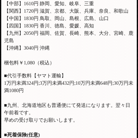
【中部】
1610
円 静岡、愛知、岐阜、三重
【関西】1720円 滋賀、京都、大阪、兵庫、奈良、和歌山
【中国】1830円 鳥取、岡山、島根、広島、山口
【四国】1830円 香川、徳島、愛媛、高知
【九州】2050円 福岡、佐賀、長崎、熊本、大分、宮崎、鹿
児島
【沖縄】3040円 沖縄
梱包料￥1,080（税込）
■代引手数料【ヤマト運輸】
1万円未満324円;3万円未満432円;10万円未満648円;30万円未
満1080円
■九州、北海道地区も普通便にて発送になります。翌々日
午前着です。
早めの受け取りでお願いします。
■死着保険(任意)