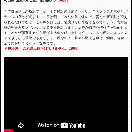
■20398 四国別格/ニ歳14cm前後メス
【会用】
会で洗面器にのる魚ですが、十分検討の上購入下さい。全国クラスの尾型とバ
ランスの良さが光ます。一度は飼ってみたい魚ですので、貴方の審美眼が鍛え
られるだけでなく、この魚を飼えば、後戻りが出来なくなるでしょう。貴方自
身の魚をみるレベルが上がる事を保証します。店長が自信を持ってお勧めしま
す。どうぜ飼育するなら夢がある魚を飼いましょう。もちろん種もにオススメ
で大きくなる系統でもあります。雌なので、将来性激高な魚は、鱗目、背腰、
全てにおいてｇｏｏｄな魚です。
￥100000-
これ以上値下げありません。
22000-