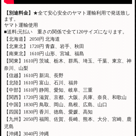
【別途料金】
★全て安心安全のヤマト運輸利用で発送致し
ます。
ヤマト運輸使用
■送料;元払い 重さの関係で全て120サイズになります。
【北海道】 2050円 北海道
【北東北】 1720円 青森、岩手、秋田
【南東北】 1610円 山形、宮城、福島
【関東】1610円 茨城、栃木、群馬、埼玉、千葉、東京、神
奈川、山梨
【信越】
1610
円 新潟、長野
【北陸】
1610
円 富山、石川、福井
【中部】
1610
円 静岡、愛知、岐阜、三重
【関西】1720円 滋賀、京都、大阪、兵庫、奈良、和歌山
【中国】1830円 鳥取、岡山、島根、広島、山口
【四国】1830円 香川、徳島、愛媛、高知
【九州】2050円 福岡、佐賀、長崎、熊本、大分、宮崎、鹿
児島
【沖縄】3040円 沖縄