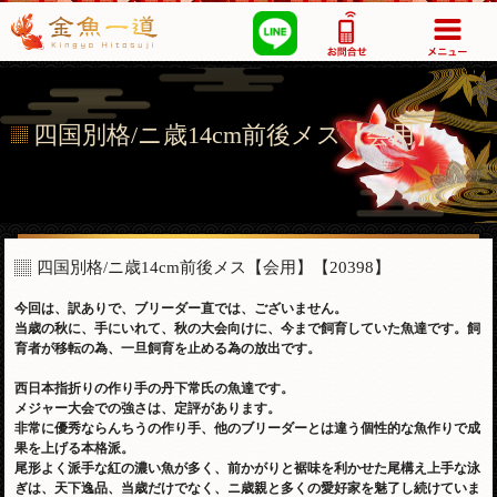
03-5355-1517
四国別格/ニ歳14cm前後メス【会用】
四国別格/ニ歳14cm前後メス【会用】
【20398】
今回は、訳ありで、ブリーダー直では、ございません。
当歳の秋に、手にいれて、秋の大会向けに、今まで飼育していた魚達です。飼
育者が移転の為、一旦飼育を止める為の放出です。
西日本指折りの作り手の丹下常氏の魚達です。
メジャー大会での強さは、定評があります。
非常に優秀ならんちうの作り手、他のブリーダーとは違う個性的な魚作りで成
果を上げる本格派。
尾形よく派手な紅の濃い魚が多く、前かがりと裾味を利かせた尾構え上手な泳
ぎは、天下逸品、当歳だけでなく、ニ歳親と多くの愛好家を魅了し続けていま