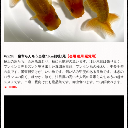
■25285
皇帝らんちう当歳7.0cm前後3尾
【会用 種用 鑑賞用】
極上の魚たち、会用魚混じり、種にも絶好の魚います。凄い尾形は張り良く、
フンタン目先をズンと突き出した真四角龍頭、フンタン系の極太い、中長手型
の魚です。審査員受けが、いい魚です。飼い込み甲斐のある良魚です。泳ぎの
バランスの良く、軽やかに泳ぐ、注目度の高い大人気の皇帝らんちゅうの超オ
ススメです。ニ歳、親向けにも絶品魚です。赤虫食べます。つぶ餌食べます。
￥10000-