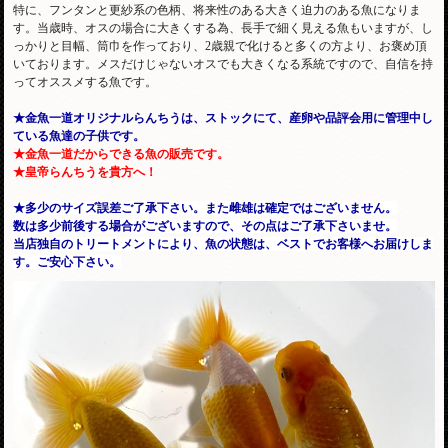
特に、フンタンと更紗系の色柄、将来性のある大きく迫力のある魚になりま
す。当歳時、オスの場合に大きくする為、長手で細く見える魚もいますが、し
っかりと目幅、筒巾を作っており、2歳親で化けると多くの方より、お褒め頂
いております。メスだけじゃないオスでも大きくなる系統ですので、自信を持
ってオススメする魚です。
★金魚一道オリジナルらんちうは、ストックにて、産卵や品評会用に管理中し
ている魚達の子供です。
★金魚一道だからできる魚の販売です。
★皇帝らんちうを貴方へ！
★多少のサイズ誤差ご了承下さい。また雌雄は確定ではございません。
数は多少前後する場合がございますので、その点はご了承下さいませ。
当店独自のトリートメントにより、魚の状態は、ベストでお客様へお届けしま
す。ご安心下さい。