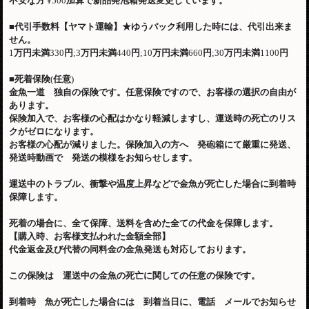
不安な方
¥500
加算で新品発泡箱発送変更しています。
■
代引手数料【ヤマト運輸】
★
ゆうパック利用した時には、代引出来ま
せん。
1
万円未満
330
円
;3
万円未満
440
円
;10
万円未満
660
円
;30
万円未満
1100
円
■
死着保険
(
任意
)
金魚一道 独自の保険です。任意保険ですので、お客様の選択の自由が
あります。
保険加入で、お客様の心配はかなり軽減しますし、運送時の死亡のリス
クがゼロになります。
お客様の心配が減りました。保険加入の方へ 発砲箱にて厳重に発送、
発送時動画で 発送の模様をお知らせします。
運送中のトラブル、衝撃や温度上昇などで金魚が死亡した場合に到着時
保障します。
死着の場合に、全て保障、送料を含めた全ての代金を保障します。
【購入時、お客様支払われた金額全部】
代金返金及び代替の同料金の金魚発送も対応しております。
この保険は 運送中の金魚の死亡に関しての任意の保険です。
到着時 魚が死亡した場合には 到着当日に、電話 メールでお知らせ