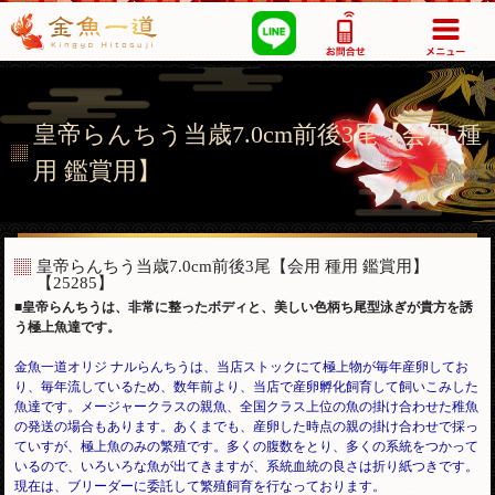
03-5355-1517
皇帝らんちう当歳7.0cm前後3尾【会用 種
用 鑑賞用】
皇帝らんちう当歳7.0cm前後3尾【会用 種用 鑑賞用】
【25285】
■皇帝らんちうは、非常に整ったボディと、美しい色柄ち尾型泳ぎが貴方を誘
う極上魚達です。
金魚一道オリジ ナルらんちうは、当店ストックにて極上物が毎年産卵してお
り、毎年流しているため、数年前より、当店で産卵孵化飼育して飼いこみした
魚達です。メージャークラスの親魚、全国クラス上位の魚の掛け合わせた稚魚
の発送の場合もあります。あくまでも、産卵した時点の親の掛け合わせで採っ
ていすが、極上魚のみの繁殖です。多くの腹数をとり、多くの系統をつかって
いるので、いろいろな魚が出てきますが、
系統血統の良さは折り紙つきです。
現在は、ブリーダーに委託して繁殖飼育を行なっております。