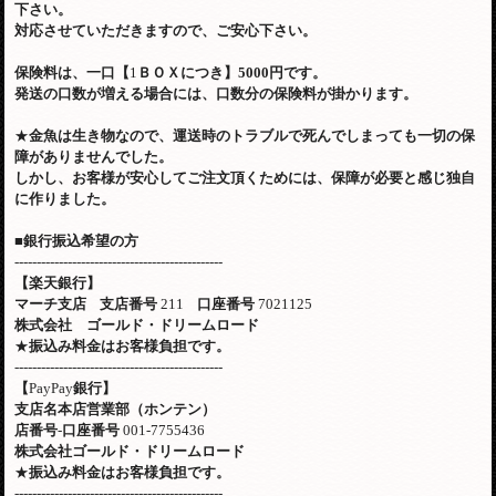
下さい。
対応させていただきますので、ご安心下さい。
保険料は、一口【
1
ＢＯＸにつき】
5000
円です。
発送の口数が増える場合には、口数分の保険料が掛かります。
★
金魚は生き物なので、運送時のトラブルで死んでしまっても一切の保
障がありませんでした。
しかし、お客様が安心してご注文頂くためには、保障が必要と感じ独自
に作りました。
■
銀行振込希望の方
-----------------------------------------------
【楽天銀行】
マーチ支店
支店番号
211
口座番号
7021125
株式会社 ゴールド・ドリームロード
★
振込み料金はお客様負担です。
-----------------------------------------------
【
PayPay
銀行】
支店名本店営業部（ホンテン）
店番号
-
口座番号
001-7755436
株式会社ゴールド・ドリームロード
★
振込み料金はお客様負担です。
-----------------------------------------------