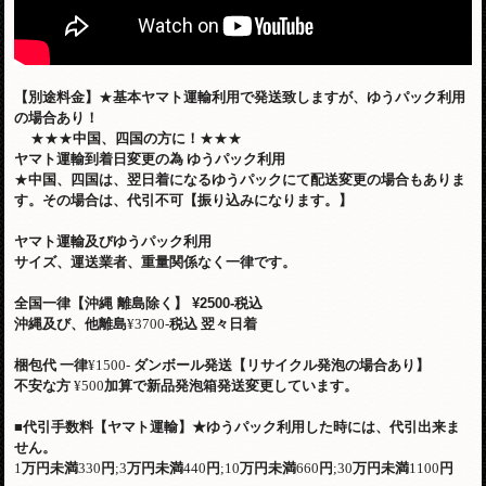
【別途料金】
★
基本ヤマト運輸利用で発送致しますが、ゆうパック利用
の場合あり！
★★★
中国、四国の方に！
★★★
ヤマト運輸到着日変更の為
ゆうパック利用
★
中国、四国は、翌日着になるゆうパックにて配送変更の場合もありま
す。その場合は、代引不可【振り込みになります。】
ヤマト運輸及びゆうパック利用
サイズ、運送業者、重量関係なく一律です。
全国一律【沖縄 離島除く】
¥2500-税込
沖縄及び、他離島
¥3700-
税込
翌々日着
梱包代
一律
¥1500-
ダンボール発送【リサイクル発泡の場合あり】
不安な方
¥500
加算で新品発泡箱発送変更しています。
■
代引手数料【ヤマト運輸】
★
ゆうパック利用した時には、代引出来ま
せん。
1
万円未満
330
円
;3
万円未満
440
円
;10
万円未満
660
円
;30
万円未満
1100
円