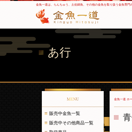
金魚一道は、らんちゅう、土佐錦魚、その他の金魚を取り扱う金魚専門
あ行
MENU
金魚一道 ホ
販売中金魚一覧
青
販売中その他商品一覧