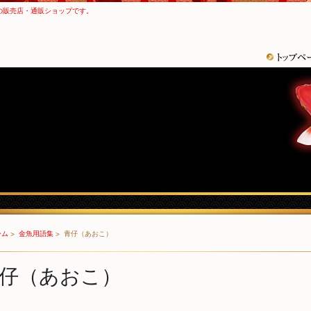
の販売店・通販ショップです。
ーム
金魚用語集
青仔（あおこ）
仔（あおこ）