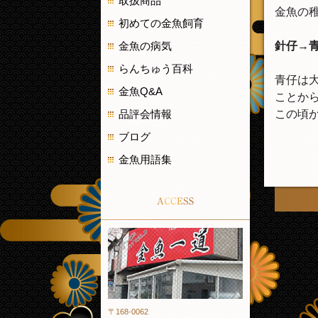
取扱商品
金魚の
初めての金魚飼育
金魚の病気
針仔→
らんちゅう百科
青仔は
金魚Q&A
ことか
品評会情報
この頃
ブログ
金魚用語集
ACCESS
金魚一道
〒168-0062