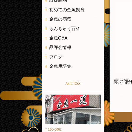
取扱商品
初めての金魚飼育
金魚の病気
らんちゅう百科
金魚Q&A
品評会情報
ブログ
金魚用語集
頭の部
ACCESS
金魚一道
〒168-0062