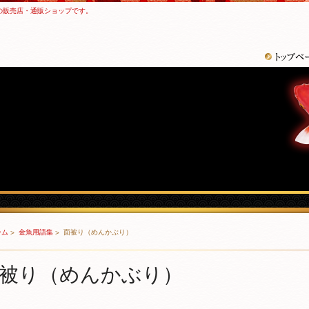
の販売店・通販ショップです。
ーム
金魚用語集
面被り（めんかぶり）
被り（めんかぶり）