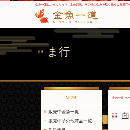
金魚一道は、らんちゅう、土佐錦魚、その他の金魚を取り扱う金魚専門
ま行
MENU
金魚一道 ホ
販売中金魚一覧
面
販売中その他商品一覧