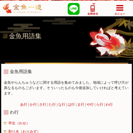
03-5355-1517
金魚用語集
金魚用語集
金魚やらんちゅうなどに関する用語を集めてみました。地域によって呼び方が
異なるものもございます。そういったものも今後追加していければと考えてい
ます。
あ行
|
か行
|
さ行
|
た行
|
な行
|
は行
|
ま行
|
や行
|
ら行
|
わ行
わ行
早生（わせ）
割り水（わりみず）